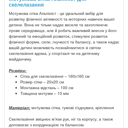
скелелазання
Мотузкова сітка Альпініст - це ідеальний вибір для
розвитку фізичної активності та моторних навичок вашої
дитини. Вона не тільки надає веселе та захоплююче
ігрове середовище, але й робить важливий внесок у його
фізичний та емоційний розвиток, стимулює розвиток
фізичної форми, сили, гнучкості та балансу, а також надає
вашій дитині можливість познайомитися зі світом
скелелазіння вдома, у спортзалі чи на дитячому
майданчику.
Розміри:
Сітка для скелелазіння – 160х160 см
Розмір сітки – 20х20 см
Монтажна відстань – 100 см
Товщина мотузки – 10 мм
Матеріал:
мотузкова сітка, гумові з'єднувачі, кріплення
Скелелазіння зміцнює м'язи рук, ніг та корпусу, а також
допомагає з координацією та балансом.