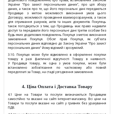
додаткового повідомлення) про права, встановлених Законом
України "Про захист персональних даних", про цілі збору
даних, а також про те, що його персональні дані передаються
Продавцю з метою можливості виконання умов цього
Договору, можливості проведення взаєморозрахунків, а також
для отримання рахунків, актів та інших документів. Покупець
також погоджується з тим, що Продавець має право надавати
доступ та передавати його персональні дані третім особам без
будь-яких додаткових повідомлень Покупця з метою виконання
замовлення Покупця. Обсяг прав Покупця, як суб'єкта
персональних даних відповідно до Закону України "Про захист
персональних даних" йому відомий і зрозумілий.
3.10.
Покупцю може бути відмовлено в оформленні покупки
товару в разі фактичної відсутності Товару в наявності.
У
Продавця товару, як одна з умов покупки, може бути
встановлено зобов'язання по частковому або повній
передоплаті за Товар, на стадії узгодження замовлення.
4. Ціна Оплата і Доставка Товару
4.1 Ціни на Товари та послуги визначаються Продавцем
самостійно та вказані на сайті Інтернет-магазину. Всі ціни на
Товари та послуги вказані на сайті у гривнях без урахування
ПДВ.