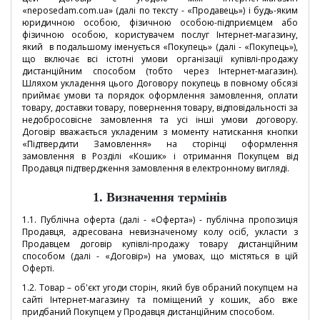
«neposedam.com.ua» (далі по тексту - «Продавець») і будь-яким
юридичною особою, фізичною особою-підприємцем або
фізичною особою, користувачем послуг Інтернет-магазину,
який в подальшому іменується «Покупець» (далі - «Покупець»),
що включає всі істотні умови організації купівлі-продажу
дистанційним способом (тобто через Інтернет-магазин).
Шляхом укладення цього Договору покупець в повному обсязі
приймає умови та порядок оформлення замовлення, оплати
товару, доставки товару, повернення товару, відповідальності за
недобросовісне замовлення та усі інші умови договору.
Договір вважається укладеним з моменту натискання кнопки
«Підтвердити Замовлення» на сторінці оформлення
замовлення в Розділі «Кошик» і отримання Покупцем від
Продавця підтвердження замовлення в електронному вигляді.
1.
Визначення термінів
1.1. Публічна оферта (далі - «Оферта») - публічна пропозиція
Продавця, адресована невизначеному колу осіб, укласти з
Продавцем договір купівлі-продажу товару дистанційним
способом (далі - «Договір») на умовах, що містяться в цій
Оферті.
1.2. Товар – об'єкт угоди сторін, який був обраний покупцем на
сайті Інтернет-магазину та поміщений у кошик, або вже
придбаний Покупцем у Продавця дистанційним способом.