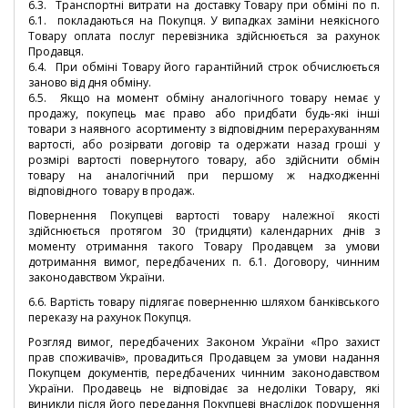
6.3. Транспортні витрати на доставку Товару при обміні по п.
6.1. покладаються на Покупця.
У випадках заміни неякісного
Товару оплата послуг перевізника здійснюється за рахунок
Продавця.
6.4. При обміні Товару його гарантійний строк обчислюється
заново від дня обміну.
6.5. Якщо на момент обміну аналогічного товару немає у
продажу, покупець має право або придбати будь-які інші
товари з наявного асортименту з відповідним перерахуванням
вартості, або розірвати договір та одержати назад гроші у
розмірі вартості повернутого товару, або здійснити обмін
товару на аналогічний при першому ж надходженні
відповідного товару в продаж.
Повернення Покупцеві вартості товару належної якості
здійснюється протягом 30 (тридцяти) календарних днів з
моменту отримання такого Товару Продавцем за умови
дотримання вимог, передбачених п. 6.1. Договору, чинним
законодавством України.
6.6. Вартість товару підлягає поверненню шляхом банківського
переказу на рахунок Покупця.
Розгляд вимог, передбачених Законом України «Про захист
прав споживачів», провадиться Продавцем за умови надання
Покупцем документів, передбачених чинним законодавством
України. Продавець не відповідає за недоліки Товару, які
виникли після його передання Покупцеві внаслідок порушення