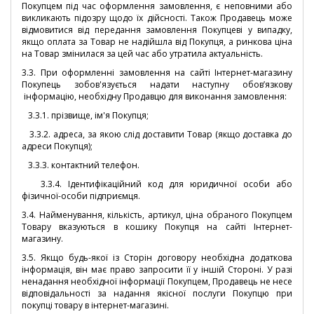
Покупцем під час оформлення замовлення, є неповними або
викликають підозру щодо їх дійсності. Також Продавець може
відмовитися від передання замовлення Покупцеві у випадку,
якщо оплата за Товар не надійшла від Покупця, а ринкова ціна
на Товар змінилася за цей час або утратила актуальність.
3.3. При оформленні замовлення на сайті Інтернет-магазину
Покупець зобов'язується надати наступну обов’язкову
інформацію, необхідну Продавцю для виконання замовлення:
3.3.1. прізвище, ім'я Покупця;
3.3.2. адреса, за якою слід доставити Товар (якщо доставка до
адреси Покупця);
3.3.3. контактний телефон.
3.3.4. Ідентифікаційний код для юридичної особи або
фізичної-особи підприємця.
3.4. Найменування, кількість, артикул, ціна обраного Покупцем
Товару вказуються в кошику Покупця на сайті Інтернет-
магазину.
3.5. Якщо будь-якої із Сторін договору необхідна додаткова
інформація, він має право запросити її у іншій Стороні. У разі
ненадання необхідної інформації Покупцем, Продавець не несе
відповідальності за надання якісної послуги Покупцю при
покупці товару в інтернет-магазині.