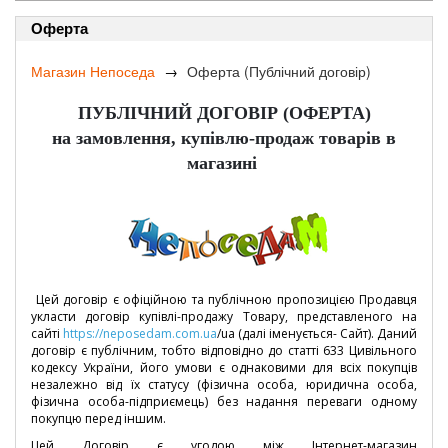
Оферта
Магазин Непоседа
Оферта (Публічний договір)
ПУБЛІЧНИЙ ДОГОВІР (ОФЕРТА)
на замовлення, купівлю-продаж товарів в
магазині
Цей договір є офіційною та публічною пропозицією Продавця
укласти договір купівлі-продажу Товару, представленого на
сайті
https://neposedam.com.ua
/ua (далі іменується- Сайт). Даний
договір є публічним, тобто відповідно до статті 633 Цивільного
кодексу України, його умови є однаковими для всіх покупців
незалежно від їх статусу (фізична особа, юридична особа,
фізична особа-підприємець) без надання переваги одному
покупцю перед іншим.
Цей Договір є угодою між Інтернет-магазин