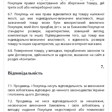
Покупцем правил користування або зберігання Товару, дій
третіх осіб або непереборної сили.
6.7. Покупець не має права відмовитися від товару належної
якості, що має індивідуально-визначені властивості, якщо
зазначений товар може бути використаний виключно
Покупцем, який його придбав, (в т.ч. за за бажанням Покупця не
стандартні розміри, характеристики, зовнішній вигляд,
комплектація та інше). Підтвердженням того, що товар має
індивідуально-визначені властивості, є відмінність розмірів
товару та інших характеристик, що вказані в інтернет-магазині.
6.8. Повернення товару, у випадках, передбачених законом та
цим Договором, здійснюється за адресою, вказаною на сайті в
розділі «Контакти»
7.
Відповідальність
7.1. Продавець і Покупець несуть відповідальність за виконання
своїх зобов'язань відповідно до чинного законодавства України
і положень цього Договору.
7.2. Продавець не несе відповідальності за неналежне,
несвоєчасне виконання Замовлень і своїх зобов’язань у
випадку надання Покупцем недостовірної або помилкової