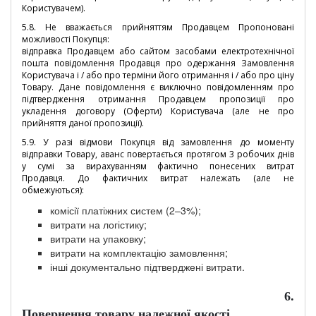
Користувачем).
5.8. Не вважається прийняттям Продавцем Пропоновані
можливості Покупця:
відправка Продавцем або сайтом засобами електротехнічної
пошта повідомлення Продавця про одержання Замовлення
Користувача і / або про терміни його отримання і / або про ціну
Товару. Дане повідомлення є виключно повідомленням про
підтвердження отримання Продавцем пропозиції про
укладення договору (Оферти) Користувача (але не про
прийняття даної пропозиції).
5.9.
У разі відмови Покупця від замовлення до моменту
відправки Товару, аванс повертається протягом 3 робочих днів
у сумі за вирахуванням фактично понесених витрат
Продавця. До фактичних витрат належать (але не
обмежуються):
комісії платіжних систем (2–3%);
витрати на логістику;
витрати на упаковку;
витрати на комплектацію замовлення;
інші документально підтверджені витрати.
6.
Повернення товару належної якості