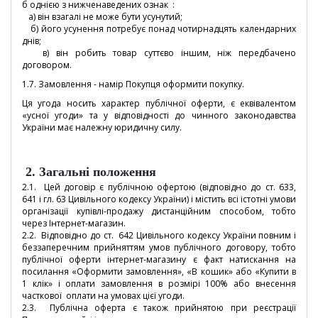
б однією з нижченаведених ознак :
а) він взагалі не може бути усунутий;
б) його усунення потребує понад чотирнадцять календарних
днів;
в) він робить товар суттєво іншим, ніж передбачено
договором.
1.7. Замовлення - намір Покупця оформити покупку.
Ця угода носить характер публічної оферти, є еквівалентом
«усної угоди» та у відповідності до чинного законодавства
України має належну юридичну силу.
2.
Загальні положення
2.1. Цей договір є публічною офертою (відповідно до ст. 633,
641 і гл. 63 Цивільного кодексу України) і містить всі істотні умови
організації купівлі-продажу дистанційним способом, тобто
через Інтернет-магазин.
2.2. Відповідно до ст. 642 Цивільного кодексу України повним і
беззаперечним прийняттям умов публічного договору, тобто
публічної оферти інтернет-магазину є факт натискання на
посилання «Оформити замовлення», «В кошик» або «Купити в
1 клік» і оплати замовлення в розмірі 100% або внесення
часткової оплати на умовах цієї угоди.
2.3. Публічна оферта є також прийнятою при реєстрації