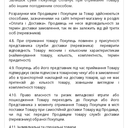
або іншим погодженим способом.
Розрахунки між Продавцем і Покупцем за Товар здійснюються
способами, зазначеними на сайті Інтернет-магазину в розділі
«Оплата і Доставка».
Продавець не несе відповідальності за
термін доставки замовлення, так як він залежить від дій третіх
осіб (перевізників).
4.8. При отриманні товару Покупець повинен у присутності
представника служби доставки (перевізника) перевірити
відповідність Товару якісним і кількісним характеристикам
(найменування товару, кількість, комплектність, термін
придатності).
4.9. Покупець або його представник під час приймання Товару
підтверджує своїм підписом в товарному чеку/ або в замовленні/
або в транспортній накладній на доставку товарів, що не має
претензій до кількості товару, зовнішнім виглядом і
комплектності товару.
4.10. Право власності та ризик випадкової втрати або
пошкодження Товару переходить до Покупця або його
Представника з моменту отримання Товару Покупцем в місті
поставки Товару при самостійній доставки Товару від Продавця,
чи під час передачі Продавцем товару службі доставки
(перевізнику) обраної Покупцем.
4.11. Індивідуальні та спеціальні товари