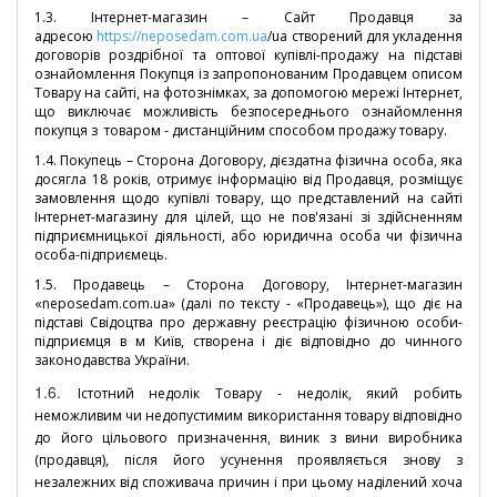
1.3. Інтернет-магазин – Сайт Продавця за
адресою
https://neposedam.com.ua
/ua створений для укладення
договорів роздрібної та оптової купівлі-продажу на підставі
ознайомлення Покупця із запропонованим Продавцем описом
Товару на сайті,
на фотознімках, за допомогою мережі Інтернет,
що виключає можливість безпосереднього ознайомлення
покупця з товаром - дистанційним способом продажу товару.
1.4. Покупець – Сторона Договору, дієздатна фізична особа, яка
досягла 18 років, отримує інформацію від Продавця, розміщує
замовлення щодо купівлі товару, що представлений на сайті
Інтернет-магазину для цілей, що не пов'язані зі здійсненням
підприємницької діяльності, або юридична особа чи фізична
особа-підприємець.
1.5. Продавець – Сторона Договору, Інтернет-магазин
«neposedam.com.ua» (далі по тексту - «Продавець»), що діє на
підставі Свідоцтва про державну реєстрацію фізичною особи-
підприємця в м Київ, створена і діє відповідно до чинного
законодавства України.
1.6.
Істотний недолік Товару - недолік, який робить
неможливим чи недопустимим використання товару відповідно
до його цільового призначення, виник з вини виробника
(продавця), після його усунення проявляється знову з
незалежних від споживача причин і при цьому наділений хоча