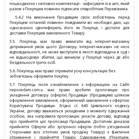
пошкодженні і неповної комплектації - зафіксувати їх в акті, який
разом з Покупцем повинен підписати співробітник Перевізника.
5.4.2 На виконання Продавцем своїх зобов'язань перед
Покупцем останній повинен повідомити всі необхідні дані, що
однозначно ідентифікують його як Покупця, і достатні для
доставки Покупцеві замовленого Товару.
5.5.
Покупець має право вимагати від інтернет-магазину
дотримання умов цього Договору.
Інтернет-магазин не несе
відповідальності, не може виступати в якості відповідача в суді і
не відшкодовує збитки, що виникли у Покупця через дії або
бездіяльності третіх осіб.
5.6. Покупець має право отримати усну консультацію без
зобов'язань оформити покупку.
5.7. Покупець після ознайомлення з інформацією на Сайті
neposedam.com.u має право зробити пропозицію про
укладення договору (оферти) Продавцю (Продавцям) шляхом
оформлення замовлення, оформлений замовлення є офертою
Користувача Продавцю.
Згідно ст. 640 Цивільного кодексу
України, договір вважається укладеним з моменту одержання
особою, яка направила пропозицію укласти договір, відповіді
про прийняття цієї пропозиції Продавцем.
Достатнім доказом
прийняття Оферти або зустрічної оферти (тобто узгодження
Сторонами всіх істотних умов продажу Товару) є фактичне
отримання і прийняття Товару Одержувачем (Покупцем,