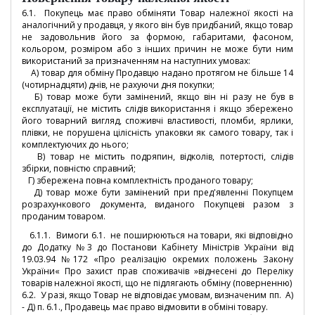
6.1. Покупець має право обміняти Товар належної якості на
аналогічний у продавця, у якого він був придбаний, якщо товар
не задовольнив його за формою, габаритами, фасоном,
кольором, розміром або з інших причин не може бути ним
використаний за призначенням на наступних умовах:
А) товар для обміну Продавцю надано протягом не більше 14
(чотирнадцяти) днів, не рахуючи дня покупки;
Б) товар може бути замінений, якщо він ні разу не був в
експлуатації, не містить слідів використання і якщо збережено
його товарний вигляд, споживчі властивості, пломби, ярлики,
плівки, не порушена цілісність упаковки як самого товару, так і
комплектуючих до нього;
В) товар не містить подряпин, відколів, потертості, слідів
збірки, повністю справний;
Г) збережена повна комплектність проданого товару;
Д) товар може бути замінений при пред'явленні Покупцем
розрахункового документа, виданого Покупцеві разом з
проданим товаром.
6.1.1. Вимоги 6.1. не поширюються на товари, які відповідно
до Додатку №3 до Постанови Кабінету Міністрів України від
19.03.94 №172 «Про реалізацію окремих положень Закону
України« Про захист прав споживачів »віднесені до Переліку
товарів належної якості, що не підлягають обміну (поверненню)
6.2. У разі, якщо Товар не відповідає умовам, визначеним пп. А)
- Д) п. 6.1., Продавець має право відмовити в обміні товару.