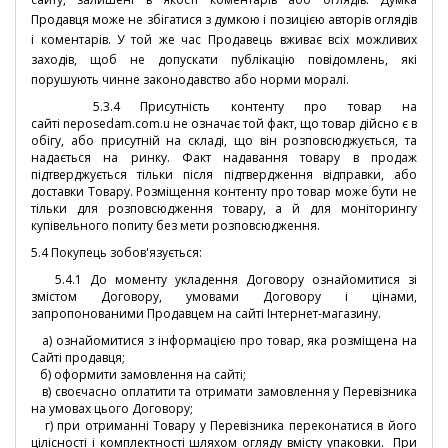
Продавця може не збігатися з думкою і позицією авторів оглядів
і коментарів. У той же час Продавець вживає всіх можливих
заходів, щоб не допускати публікацію повідомлень, які
порушують чинне законодавство або норми моралі.
5.3.4
Присутність контенту про товар на
сайті
neposedam.com.u
не означає той факт, що товар дійсно є в
обігу, або присутній на складі, що він розповсюджується, та
надається на ринку. Факт надавання товару в продаж
підтверджується тільки після підтвердження відправки, або
доставки Товару. Розміщення контенту про товар може бути не
тільки для розповсюдження товару, а й для моніторингу
купівельного попиту без мети розповсюдження.
5.4 Покупець зобов'язується:
5.4.1 До моменту укладення Договору ознайомитися зі
змістом Договору, умовами Договору і цінами,
запропонованими Продавцем на сайті Інтернет-магазину.
а) ознайомитися з інформацією про товар, яка розміщена на
Сайті продавця;
б) оформити замовлення на сайті;
в) своєчасно оплатити та отримати замовлення у Перевізника
на умовах цього Договору;
г) при отриманні Товару у Перевізника переконатися в його
цілісності і комплектності шляхом огляду вмісту упаковки. При