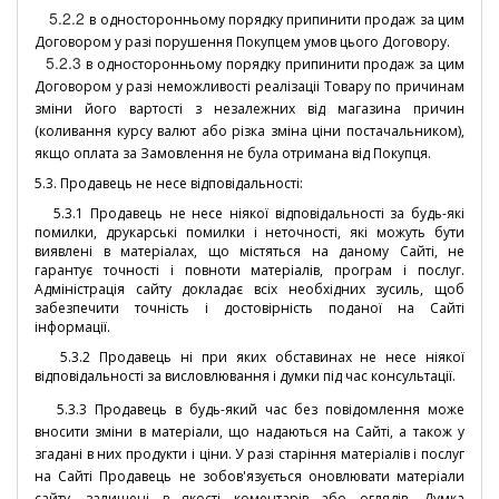
5.2.2
в односторонньому порядку припинити продаж за цим
Договором у разі порушення Покупцем умов цього Договору.
5.2.3
в односторонньому порядку припинити продаж за цим
Договором у разі неможливості реалізаціі Товару по причинам
зміни його вартості з незалежних від магазина причин
(коливання курсу валют або різка зміна ціни постачальником),
якщо оплата за Замовлення не була отримана від Покупця.
5.3. Продавець не несе відповідальності:
5.3.1 Продавець не несе ніякої відповідальності за будь-які
помилки, друкарські помилки і неточності, які можуть бути
виявлені в матеріалах, що містяться на даному Сайті, не
гарантує точності і повноти матеріалів, програм і послуг.
Адміністрація сайту докладає всіх необхідних зусиль, щоб
забезпечити точність і достовірність поданої на Сайті
інформації.
5.3.2 Продавець ні при яких обставинах не несе ніякої
відповідальності за висловлювання і думки під час консультації.
5.3.3
Продавець в будь-який час без повідомлення може
вносити зміни в матеріали, що надаються на Сайті, а також у
згадані в них продукти і ціни. У разі старіння матеріалів і послуг
на Сайті Продавець не зобов'язується оновлювати матеріали
сайту, залишені в якості коментарів або оглядів. Думка