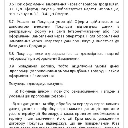
3.6. При оформленні замовлення через оператора Продавця (п.
3.1. Цієї Оферти) Покупець зобов'язується надати інформацію,
зазначену в п. 3.3 – 3.4. цієї Оферти.
3.7. Ухвалення Покупцем умов цієї Оферти здійснюється за
допомогою внесення Покупцем відповідних даних в
реєстраційну форму на сайті Інтернет-магазину або при
оформленні Замовлення через оператора. Після оформлення
Замовлення через Оператора дані про Покупця вносяться до
бази даних Продавця.
3.8. Покупець несе відповідальність за достовірність наданої
інформації при оформленні Замовлення.
3.9. Укладаючи Договір, тобто акцептуючи умови даної
пропозиції (запропоновані умови придбання Товару), шляхом
оформлення Замовлення,
Покупець підтверджує наступне:
а) Покупець цілком і повністю ознайомлений, і згоден з
умовами цієї пропозиції (оферти);
б) він дає дозвіл на збір, обробку та передачу персональних
даних, дозвіл на обробку персональних даних діє протягом
усього терміну дії Договору, а також протягом необмеженого
терміну після закінчення його дії. Крім цього, укладенням
договору Покупець підтверджує, що він повідомлений (без