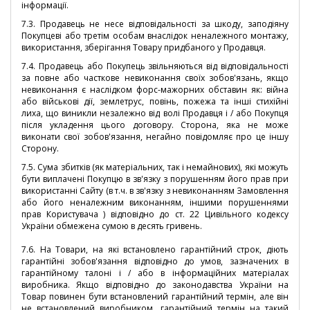
інформації.
7.3. Продавець не несе відповідальності за шкоду, заподіяну
Покупцеві або третім особам внаслідок неналежного монтажу,
використання, зберігання Товару придбаного у Продавця.
7.4. Продавець або Покупець звільняються від відповідальності
за повне або часткове невиконання своїх зобов'язань, якщо
невиконання є наслідком форс-мажорних обставин як: війна
або військові дії, землетрус, повінь, пожежа та інші стихійні
лиха, що виникли незалежно від волі Продавця і / або Покупця
після укладення цього договору. Сторона, яка не може
виконати свої зобов'язання, негайно повідомляє про це іншу
Сторону.
7.5. Сума збитків (як матеріальних, так і немайнових), які можуть
бути виплачені Покупцю в зв'язку з порушенням його прав при
використанні Сайту (в т.ч. в зв'язку з невиконанням Замовлення
або його неналежним виконанням, іншими порушеннями
прав Користувача ) відповідно до ст. 22 Цивільного кодексу
України обмежена сумою в десять гривень.
7.6.
На Товари, на які встановлено гарантійний строк, діють
гарантійні зобов'язання відповідно до умов, зазначених в
гарантійному талоні і / або в інформаційних матеріалах
виробника. Якщо відповідно до законодавства України на
Товар повинен бути встановлений гарантійний термін, але він
не вс
тановлений виробником, гарантійний термін на такий