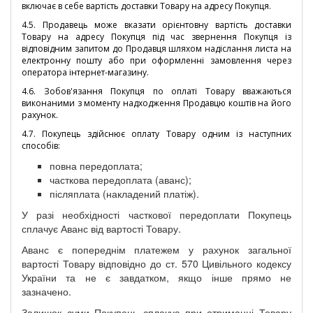
включає в себе вартість доставки Товару на адресу Покупця.
4.5. Продавець може вказати орієнтовну вартість доставки
Товару на адресу Покупця під час звернення Покупця із
відповідним запитом до Продавця шляхом надіслання листа на
електронну пошту або при оформленні замовлення через
оператора інтернет-магазину.
4.6. Зобов'язання Покупця по оплаті Товару вважаються
виконаними з моменту надходження Продавцю коштів на його
рахунок.
4.7. Покупець здійснює оплату Товару одним із наступних
способів:
повна передоплата;
часткова передоплата (аванс);
післяплата (накладений платіж).
У разі необхідності часткової передоплати Покупець
сплачує Аванс від вартості Товару.
Аванс є попереднім платежем у рахунок загальної
вартості Товару відповідно до ст. 570 Цивільного кодексу
України та не є завдатком, якщо інше прямо не
зазначено.
Залишок суми Покупець сплачує при отриманні Товару