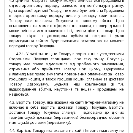
4.2 Ціни на Товари та послуги можуть змінюватися Продавцем в
односторонньому порядку залежно від кон'юнктури ринку.
Ціна окремої одиниці Товару, не може бути змінена Продавцем
в односторонньому порядку лише у випадку коли вартість
Товару вже оплачена Покупцем в повному обсязі.
Ціна
встановлена ​​на момент оформлення заявки, є попередньою і
може змінюватися в залежності від зміни ціни на товар. Ціна
товару згідно з договором публічної оферти і умов
користування сайтом буде вважатися остаточною на момент
передачі товару Покупцю.
4.2.1.
У разі зміни ціни Товару в порівнянні з узгодженими
Сторонами, Покупця сповіщають про таку зміну, Покупець
товару має право відмовитися від зробленого замовлення,
отримання або прийняття Товару. При цьому, Одержувач
(Платник) має право вимагати повернення оплачених за Товар
грошових коштів, а також грошові кошти, сплачені за доставку
Товару Одержувачу. Будь-які інші компенсації (в т.ч.
відшкодування збитків, неустойка та інше) - Продавцем не
надаються.
4.3. Вартість Товару, яка вказана на сайті Інтернет-магазину не
включає в себе вартість доставки Товару Покупцю. Вартість
доставки Товару Покупець сплачує відповідно до діючих
тарифів служб доставки (перевізників) безпосередньо обраній
ним службі доставки (перевізнику).
4.4. Вартість Товару яка вказана на сайті Інтернет-магазину не