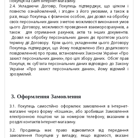
Покупця на сайті інтернет-магазину.
2.4. Укладаючи Договір, Покупець підтверджує, що цілком і
повністю ознайомлений, і згоден з його умовами, а також в
разі, якщо Покупець є фізичною особою, дає дозвіл на обробку
своїх персональних даних з метою можливості виконання умов
цього Договору, можливості проведення взаєморозрахунків, а
також для отримання рахунків, актів та інших документів.
Дозвіл на обробку персональних даних діє протягом усього
терміну дії Договору. Крім цього, укладенням цього Договору
Покупець підтверджує, що йому повідомлено (без додаткового
повідомлення) про права, встановлених Законом України «Про
захист персональних даних», про цілі збору даних. Обсяг прав
Покупця, як суб'єкта персональних даних відповідно до Закону
України «Про захист персональних даних», йому відомий і
зрозумілий.
3.
Оформлення Замовлення
3.1. Покупець самостійно оформлює замовлення в Інтернет-
магазині через форму «Кошика», або зробивши Замовлення
електронною поштою чи за номером телефону, вказаним в
розділі контактів Інтернет-магазину.
3.2. Продавець має право відмовитися від передання
замовлення Покупцеві у випадку, якщо відомості, вказані