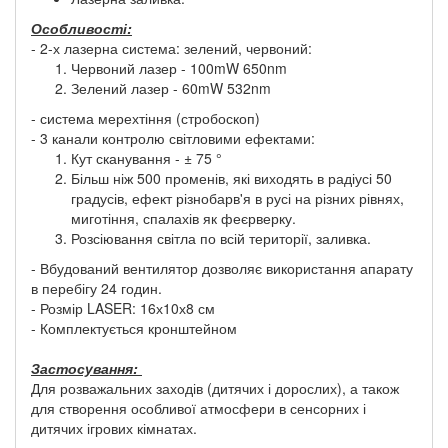
Особливості:
- 2-х лазерна система: зелений, червоний:
Червоний лазер - 100mW 650nm
Зелений лазер - 60mW 532nm
- система мерехтіння (стробоскоп)
- 3 канали контролю світловими ефектами:
Кут сканування - ± 75 °
Більш ніж 500 променів, які виходять в радіусі 50
градусів, ефект різнобарв'я в русі на різних рівнях,
миготіння, спалахів як феєрверку.
Розсіювання світла по всій території, заливка.
- Вбудований вентилятор дозволяє використання апарату
в перебігу 24 годин.
- Розмір LASER: 16х10х8 см
- Комплектується кронштейном
Застосування:
Для розважальних заходів (дитячих і дорослих), а також
для створення особливої ​​атмосфери в сенсорних і
дитячих ігрових кімнатах.