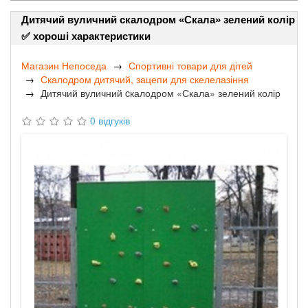
Дитячий вуличний cкалодром «Скала» зелений колір
✅ хороші характеристики
Магазин Непоседа
Спортивні товари для дітей
Скалодром дитячий, зацепи для скелелазіння
Дитячий вуличний cкалодром «Скала» зелений колір
0 відгуків