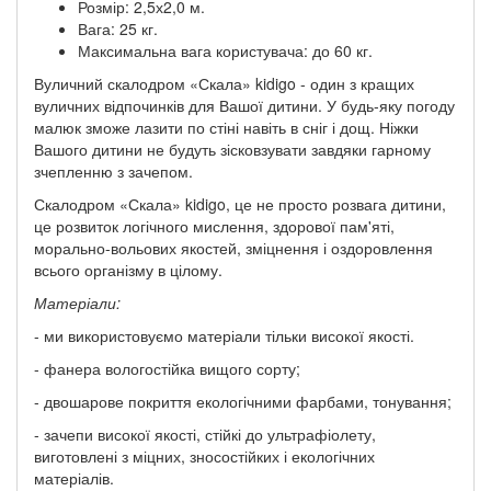
Розмір: 2,5х2,0 м.
Вага: 25 кг.
Максимальна вага користувача: до 60 кг.
Вуличний скалодром «Скала» kidigo - один з кращих
вуличних відпочинків для Вашої дитини. У будь-яку погоду
малюк зможе лазити по стіні навіть в сніг і дощ. Ніжки
Вашого дитини не будуть зісковзувати завдяки гарному
зчепленню з зачепом.
Скалодром «Скала» kidigo, це не просто розвага дитини,
це розвиток логічного мислення, здорової пам'яті,
морально-вольових якостей, зміцнення і оздоровлення
всього організму в цілому.
Матеріали:
- ми використовуємо матеріали тільки високої якості.
- фанера вологостійка вищого сорту;
- двошарове покриття екологічними фарбами, тонування;
- зачепи високої якості, стійкі до ультрафіолету,
виготовлені з міцних, зносостійких і екологічних
матеріалів.