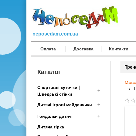
neposedam.com.ua
Оплата
Доставка
Контакти
Трен
Каталог
Мага
Спортивні куточки |
Т
Шведські стінки
Дитячий Спортивний
Дитячі ігрові майданчики
комплекс для дому
Дерев'яні дитячі
Гойдалки дитячі
малюкам
майданчики
Дитяча гірка
Шведська стінка
Дитячі гойдалки для вулиці
Дитячі площадки для дачі з
Трансформер
і дачі