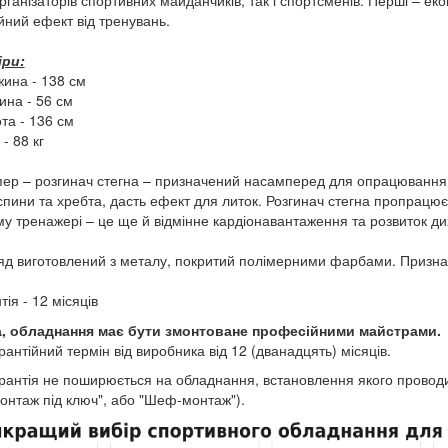
рганізаторів спортивних майданчиків, так і спортсменів. Перші – ек
йний ефект від тренувань.
іри:
жина - 138 см
ина - 56 см
ота - 136 см
 - 88 кг
ер – розгинач стегна – призначений насамперед для опрацювання м
спини та хребта, дасть ефект для литок. Розгинач стегна пропрацює в
у тренажері – це ще й відмінне кардіонавантаження та розвиток ди
д виготовлений з металу, покритий полімерними фарбами. Призначен
тія - 12 місяців
а, обладнання має бути змонтоване професійними майстрами.
рантійний термін від виробника від 12 (дванадцять) місяців.
рантія не поширюється на обладнання, встановлення якого проводи
онтаж під ключ", або "Шеф-монтаж").