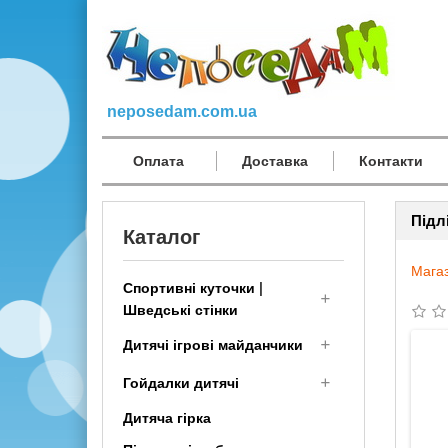
neposedam.com.ua
Оплата
Доставка
Контакти
Підл
Каталог
Мага
Спортивні куточки |
Шведські стінки
Дитячий Спортивний
Дитячі ігрові майданчики
комплекс для дому
Дерев'яні дитячі
Гойдалки дитячі
малюкам
майданчики
Дитяча гірка
Шведська стінка
Дитячі гойдалки для вулиці
Дитячі площадки для дачі з
Трансформер
і дачі