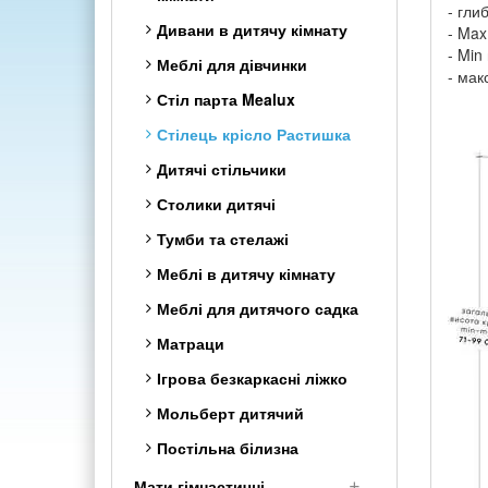
- гли
Дивани в дитячу кімнату
- Max
- Min
Меблі для дівчинки
- мак
Стіл парта Mealux
Стілець крісло Растишка
Дитячі стільчики
Столики дитячі
Тумби та стелажі
Меблі в дитячу кімнату
Меблі для дитячого садка
Матраци
Ігрова безкаркасні ліжко
Мольберт дитячий
Постільна білизна
Мати гімнастичні