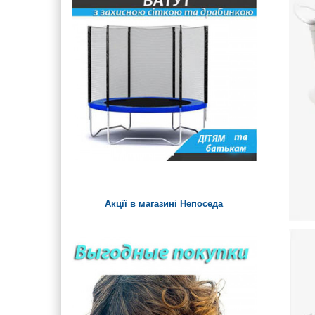
двору
М'які пуфи і крісла
Гойдалка Балансир для
Обладнання для пісочної
дітей
анімації і терапії
Гойдалки-качалки на
Сенсорна печера та тонель
пружині
Доріжка масажна і
Гірки дитячі вуличні
дидактичні панно
металеві
Дитячі м'які фігурки,
Дитячі пісочниці на
гойдалки
майданчик
Спортивні комплекси і
турніки на майданчик
Акції в магазині Непоседа
Будиночки, альтанки і
навіси на дитячий
майданчик
Ігрові елементи на
майданчик для малюків
Дитячі ігрові стенди та