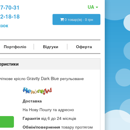
47-70-31
UA
12-18-18
0 товар(ів) - 0 грн
язок
Портфоліо
Відгуки
Оферта
теристики
літкове крісло Gravity Dark Blue регульоване
Доставка
На Нову Пошту та адресно
Гарантія
від 6 до 24 місяців
Обмін/повернення
товару протягом