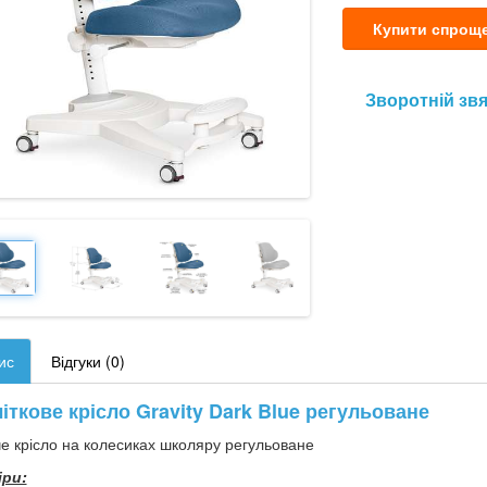
Купити спрощ
Зворотній зв
ис
Відгуки (0)
іткове крісло Gravity Dark Blue регульоване
е крісло на колесиках школяру регульоване
іри: