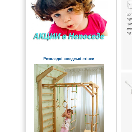
дошки на майданчик
Урни, арки і огорожі
Дитячі лави і столики
вуличні
Паровозики та Машинки на
дитячий майданчик
Розкладні шведські стінки