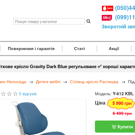
(050)4
(099)1
Зворотній зв
Повернення і гарантія
Статі
Акції
іткове крісло Gravity Dark Blue регульоване ✅ хороші харак
зин Непоседа
Дитячі меблі
Стілець крісло Растишка
Під
0 відгуків
Модель:
Y-612 KBL
Ціна
5 990 грн
6 490 грн
Купити