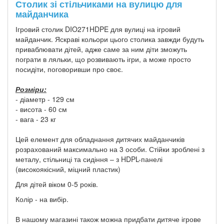
Столик зі стільчиками на вулицю для
майданчика
Ігровий столик DIO271HDPE для вулиці на ігровий
майданчик. Яскраві кольори цього столика завжди будуть
приваблювати дітей, адже саме за ним діти зможуть
пограти в ляльки, що розвивають ігри, а може просто
посидіти, поговоривши про своє.
Розміри:
- діаметр - 129 см
- висота - 60 см
- вага - 23 кг
Цей елемент для обладнання дитячих майданчиків
розрахований максимально на 3 особи. Стійки зроблені з
металу, стільниці та сидіння – з HDPL-панелі
(високоякісний, міцний пластик)
Для дітей віком 0-5 років.
Колір - на вибір.
В нашому магазині також можна придбати дитяче ігрове