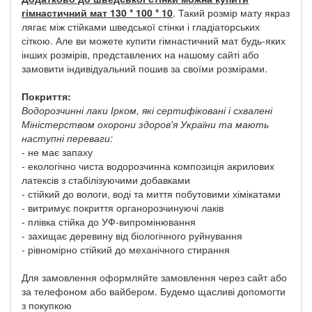
гімнастичний мат 130 * 100 * 10
. Такий розмір мату якраз
лягає між стійками шведської стінки і гладіаторських
сіткою. Але ви можете купити гімнастичний мат будь-яких
інших розмірів, представлених на нашому сайті або
замовити індивідуальний пошив за своїми розмірами.
Покриття:
Водорозчинні лаки Ірком, які сертифіковані і схвалені
Міністерством охорони здоров'я України та мають
наступні переваги:
- не має запаху
- екологічно чиста водорозчинна композиція акрилових
латексів з стабілізуючими добавками
- стійкий до вологи, воді та миття побутовими хімікатами
- витримує покриття органорозчинуючі лаків
- плівка стійка до УФ-випромінювання
- захищає деревину від біологічного руйнування
- рівномірно стійкий до механічного стирання
Для замовлення оформляйте замовлення через сайт або
за телефоном або вайбером. Будемо щасливі допомогти
з покупкою