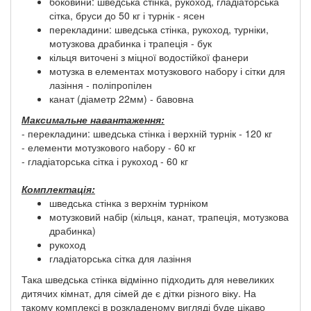
боковини: шведська стінка, рукоход, гладіаторська
сітка, бруси до 50 кг і турнік - ясен
перекладини: шведська стінка, рукоход, турніки,
мотузкова драбинка і трапеція - бук
кільця виточені з міцної водостійкої фанери
мотузка в елементах мотузкового набору і сітки для
лазіння - поліпропілен
канат (діаметр 22мм) - бавовна
Максимальне навантаження:
- перекладини: шведська стінка і верхній турнік - 120 кг
- елементи мотузкового набору - 60 кг
- гладіаторська сітка і рукоход - 60 кг
Комплектація:
шведська стінка з верхнім турніком
мотузковий набір (кільця, канат, трапеція, мотузкова
драбинка)
рукоход
гладіаторська сітка для лазіння
Така шведська стінка відмінно підходить для невеликих
дитячих кімнат, для сімей де є дітки різного віку. На
такому комплексі в розкладеному вигляді буде цікаво