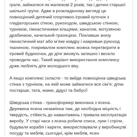
грати, займатися як малюкові 2 років, так і дитині старшої
шкільної групи. Адже в розкладеному вигляді це
повноцінний дитячий спортивно-ігровий куточок з
гладіаторських сіткою, рукоходом, шведською стінкою,
турніком, гімнастичними кільцями, канатом, мотузяною
драбинкою, качелькой-трапецією. Поклавши знизу
гімнастичний мат або м'яке ковдру і накривши рукоход
тканиною, покривалом комплекс можна перетворити в
ігровий будиночок, де діти зможуть затишно і весело
проводити час. Такий варіант використання комплексу
дуже люблять діти молодшого віку.
А якщо комплекс скласти - то вийде повноцінна шведська
стінка з турніком, на якій може займатися вся сім'я: дітки
постарше, тата, мами, дідусі та бабусі!
Шведська стінка - трансформер виконана з ясена.
Деревина ясена незамінна там, де необхідна міцність і
твердість, стійкість до навантажень і тривала експлуатація
виробу. У старі часи з ясена робили списи, луки і стріли,
будували кораблі і карети, використовували у виробництві
посуду та меблів, сьогодні, крім меблів, ясен