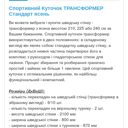
Спортивний Куточок ТРАНСФОРМЕР
Стандарт ясень
Ви можете вибрати і купити шведську стінку -
трансформер з ясена висотою 210, 225 або 240 см за
Вашим бажанням. Спортивний куточок-трансформер
використовується в двох положеннях: в складеному
вигляді він являє собою стандартну шведську стінку, а
розкладається нижня частина перетворює його в
комплекс з рукоходом і гладіаторською сіткою для
лазіння. Процес збирання та розбирання гранично
простий і займає не більше 1 хвилини. Цей спортивний
куточок є оптимальним рішенням, як найбільш
функціональний і компактний.
Розміри (ДхВхШ):
- кількість перекладин на шведській стінці (трансформер в
зібраному вигляді) - 9/10 шт.
- кількість перекладин на верхньому турніку - 2 шт.
- висота шведської стінки - 2100 мм
- ширина шведської стінки - 800 мм
- ширина шведської стінки з турником - 870 мм