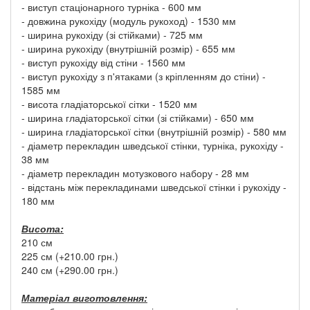
- виступ стаціонарного турніка - 600 мм
- довжина рукохіду (модуль рукоход) - 1530 мм
- ширина рукохіду (зі стійками) - 725 мм
- ширина рукохіду (внутрішній розмір) - 655 мм
- виступ рукохіду від стіни - 1560 мм
- виступ рукохіду з п'ятаками (з кріпленням до стіни) -
1585 мм
- висота гладіаторської сітки - 1520 мм
- ширина гладіаторської сітки (зі стійками) - 650 мм
- ширина гладіаторської сітки (внутрішній розмір) - 580 мм
- діаметр перекладин шведської стінки, турніка, рукохіду -
38 мм
- діаметр перекладин мотузкового набору - 28 мм
- відстань між перекладинами шведської стінки і рукохіду -
180 мм
Висота:
210 см
225 см (+210.00 грн.)
240 см (+290.00 грн.)
Матеріал виготовлення: