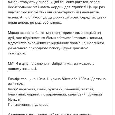
використовують у виробництві тенісних ракеток, весел,
бесйсбольних біт і навіть жердин для стрибків! Це ще раз
підкреслює високі технічні характеристики і надійність
ясена. А по стійкості до деформацій ясен, серед місцевих
порід дерев, не має собі рівних.
Масив ясеня за багатьма характеристиками схожий на
дуб, але відрізняється більш світлими і теплими тонами,
відсутністю виражених серцевинних променів, наявністю
унікального природного блиску і дуже красивою
текстурою.
МАТИ в ціну не включені. Вибрати мат ви можете в
нашому каталозі:
Розмір: товщина 10см. Ширина 80см або 100см. Довжина
до 120см.
Колір: червоний, синій, бузковий, бежевий, жовтий,
блакитний, чорний, помаранчевий, салатовий, рожевий
(фуксія).
Призначення: підлогове
Додатково до шведської стінки можна купити