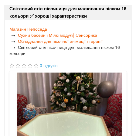
Світловий стіл пісочниця для малювання піском 16
кольори ✅ хороші характеристики
Магазин Непоседа
Сухий басейн і М'які модулі| Сенсорика
Обладнання для пісочної анімації і терапії
Світловий стіл пісочниця для малювання піском 16
кольори
0 відгуків