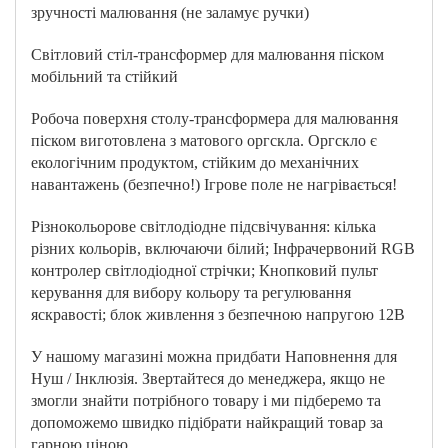
зручності малювання (не заламує ручки)
Світловий стіл-трансформер для малювання піском
мобільний та стійкий
Робоча поверхня столу-трансформера для малювання
піском виготовлена ​​з матового оргскла. Оргскло є
екологічним продуктом, стійким до механічних
навантажень (безпечно!) Ігрове поле не нагрівається!
Різнокольорове світлодіодне підсвічування: кілька
різних кольорів, включаючи білий; Інфрачервоний RGB
контролер світлодіодної стрічки; Кнопковий пульт
керування для вибору кольору та регулювання
яскравості; блок живлення з безпечною напругою 12В
У нашому магазині можна придбати Наповнення для
Нуш / Інклюзія. Звертайтеся до менеджера, якщо не
змогли знайти потрібного товару і ми підберемо та
допоможемо швидко підібрати найкращий товар за
гарною ціною.