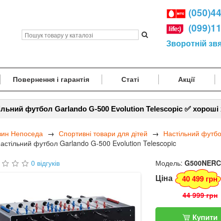
(050)4
(099)1
Зворотній зв
Повернення і гарантія
Статі
Акції
ільний футбол Garlando G-500 Evolution Telescopic ✅ хороші
зин Непоседа
Спортивні товари для дітей
Настільний футбо
астільний футбол Garlando G-500 Evolution Telescopic
0 відгуків
Модель:
G500NERC
Ціна
40 499 грн
44 999 грн
Купити