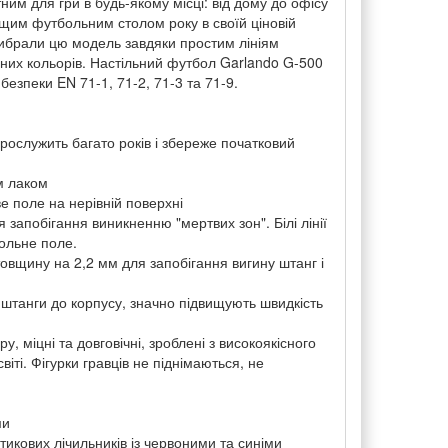
ним для гри в будь-якому місці: від дому до офісу
ращим футбольним столом року в своїй ціновій
 вибрали цю модель завдяки простим лініям
них кольорів. Настільний футбол Garlando G-500
езпеки EN 71-1, 71-2, 71-3 та 71-9.
ослужить багато років і збереже початковий
м лаком
е поле на нерівній поверхні
 запобігання виникненню "мертвих зон". Білі лінії
ольне поле.
товщину на 2,2 мм для запобігання вигину штанг і
 штанги до корпусу, значно підвищують швидкість
, міцні та довговічні, зроблені з високоякісного
іті. Фігурки гравців не піднімаються, не
ми
тикових лічильників із червоними та синіми