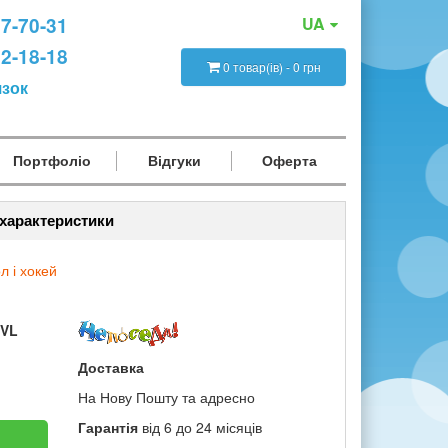
47-70-31
UA
12-18-18
0 товар(ів) - 0 грн
язок
Портфоліо
Відгуки
Оферта
 характеристики
л і хокей
VL
Доставка
На Нову Пошту та адресно
Гарантія
від 6 до 24 місяців