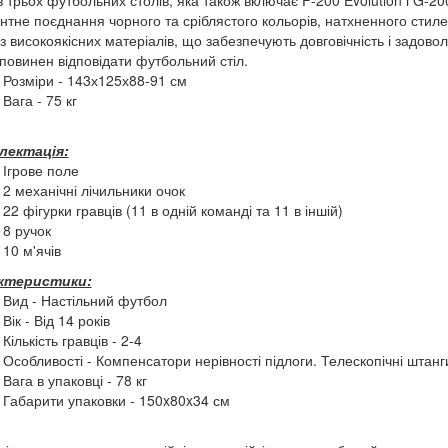
 з трьох футбольних столів, яка також включає F-200 Evolution і G-20
нтне поєднання чорного та сріблястого кольорів, натхненного стил
ї з високоякісних матеріалів, що забезпечують довговічність і задово
повинен відповідати футбольний стіл.
Розміри - 143х125х88-91 см
Вага - 75 кг
лектація:
Ігрове поле
2 механічні лічильники очок
22 фігурки гравців (11 в одній команді та 11 в іншій)
8 ручок
10 м'ячів
ктеристики:
Вид - Настільний футбол
Вік - Від 14 років
Кількість гравців - 2-4
Особливості - Компенсатори нерівності підлоги. Телескопічні штанг
Вага в упаковці - 78 кг
Габарити упаковки - 150x80x34 см