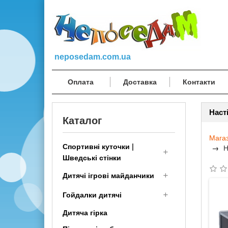
neposedam.com.ua
Оплата
Доставка
Контакти
Наст
Каталог
Мага
Спортивні куточки |
Н
Шведські стінки
Дитячий Спортивний
Дитячі ігрові майданчики
комплекс для дому
Дерев'яні дитячі
Гойдалки дитячі
малюкам
майданчики
Дитяча гірка
Шведська стінка
Дитячі гойдалки для вулиці
Дитячі площадки для дачі з
Трансформер
і дачі