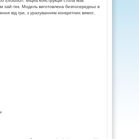
00 Evolution. Міцна конструкція стола має
ем хай-тек. Модель виготовлена безпосередньо в
лення від гри, з урахуванням конкретних вимог,
и