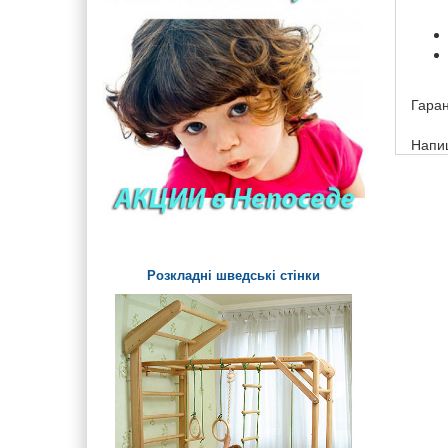
Ігрові елементи на
майданчик для малюків
Дитячі ігрові стенди та
дошки на майданчик
Гаран
Урни, арки і огорожі
Напиш
Дитячі лави і столики
вуличні
Паровозики та Машинки на
дитячий майданчик
Розкладні шведські стінки