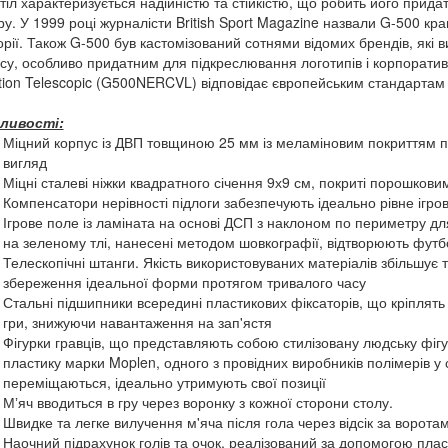
тіл характеризується надійністю та стійкістю, що робить його придат
ру. У 1999 році журналісти British Sport Magazine назвали G-500 к
орії. Також G-500 був кастомізований сотнями відомих брендів, які
су, особливо придатним для підкреслювання логотипів і корпоратив
tion Telescopic (G500NERCVL) відповідає європейським стандартам б
ливості:
Міцний корпус із ДВП товщиною 25 мм із меламіновим покриттям пр
вигляд
Міцні сталеві ніжки квадратного січення 9х9 см, покриті порошкови
Компенсатори нерівності підлоги забезпечують ідеально рівне ігров
Ігрове поле із ламіната на основі ДСП з наклоном по периметру для
на зеленому тлі, нанесені методом шовкографії, відтворюють футб
Телескопічні штанги. Якість використовуваних матеріалів збільшує 
збереження ідеальної форми протягом тривалого часу
Стальні підшипники всередині пластикових фіксаторів, що кріплять
гри, знижуючи навантаження на зап'ястя
Фігурки гравців, що представляють собою стилізовану людську фігуру
пластику марки Moplen, одного з провідних виробників полімерів у св
переміщаються, ідеально утримують свої позиції
Мʼяч вводиться в гру через воронку з кожної сторони столу.
Швидке та легке вилучення м'яча після гола через відсік за ворота
Наочний підрахунок голів та очок, реалізований за допомогою плас