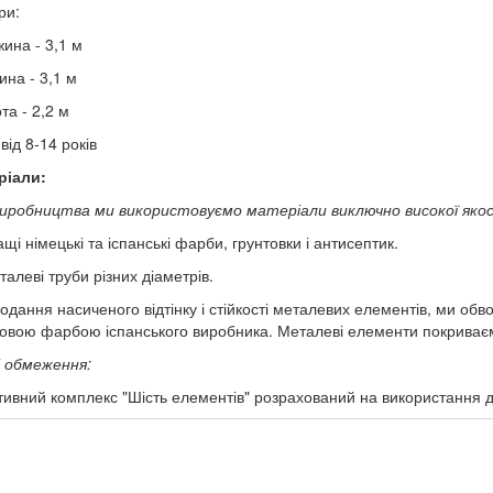
ри:
жина - 3,1 м
ина - 3,1 м
та - 2,2 м
- від 8-14 років
ріали:
иробництва ми використовуємо матеріали виключно високої якост
ащі німецькі та іспанські фарби, грунтовки і антисептик.
талеві труби різних діаметрів.
одання насиченого відтінку і стійкості металевих елементів, ми об
овою фарбою іспанського виробника. Металеві елементи покриваєм
і обмеження:
ивний комплекс "Шість елементів" розрахований на використання діть