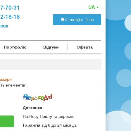
47-70-31
UA
12-18-18
0 товар(ів) - 0 грн
язок
Портфоліо
Відгуки
Оферта
нажери
ть елементів"
Доставка
На Нову Пошту та адресно
Гарантія
від 6 до 24 місяців