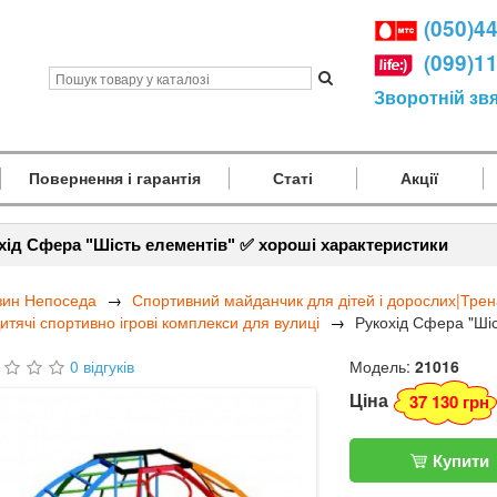
(050)4
(099)1
Зворотній зв
Повернення і гарантія
Статі
Акції
хід Сфера "Шість елементів" ✅ хороші характеристики
зин Непоседа
Спортивний майданчик для дітей і дорослих|Тре
итячі спортивно ігрові комплекси для вулиці
Рукохід Сфера "Шіс
0 відгуків
Модель:
21016
Ціна
37 130 грн
Купити