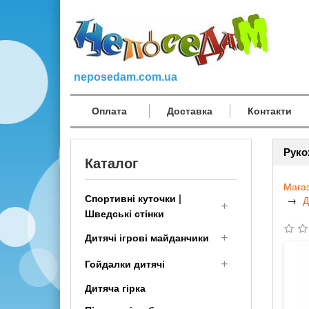
neposedam.com.ua
Оплата
Доставка
Контакти
Руко
Каталог
Мага
Спортивні куточки |
Д
Шведські стінки
Дитячий Спортивний
Дитячі ігрові майданчики
комплекс для дому
Дерев'яні дитячі
Гойдалки дитячі
малюкам
майданчики
Дитяча гірка
Шведська стінка
Дитячі гойдалки для вулиці
Дитячі площадки для дачі з
Трансформер
і дачі