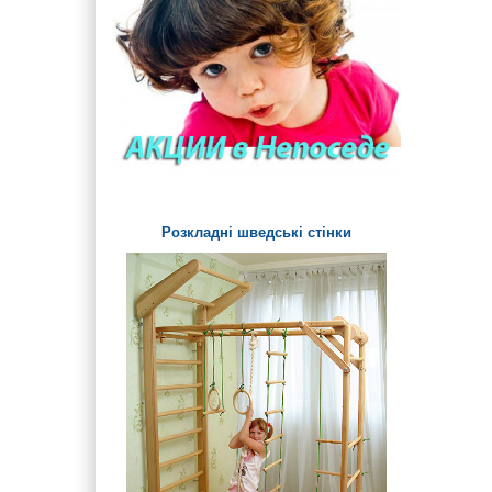
Дитячі ігрові стенди та
дошки на майданчик
Урни, арки і огорожі
Дитячі лави і столики
вуличні
Паровозики та Машинки на
дитячий майданчик
Розкладні шведські стінки