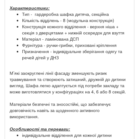
Характеристики:
Тип - гардеробна шафка дитяча, секційна
Кількість відділень - 8 (модульна конструкція)
Конструкція кожного відділення - верхня ніша +
секція з дверцятами + нижній осередок для взуття
Матеріал - ламінована ДСП
Фурнітура - ручки-грибки, приховані кріплення
Призначення - індивідуальне зберігання одягу та
речей дітей у ДНЗ
М’які заокруглені лінії фасаду зменшують ризик
травмування та створюють затишний, дружній до дитини
вигляд. Шафа легко адаптується під потреби закладу та
може виготовлятися у конфігураціях на 4, 6 або 8 секцій.
Матеріали безпечні та зносостійкі, що забезпечує
довговічність навіть за щоденного активного
використання.
Особливості та переваги:
індивідуальне відділення для кожної дитини