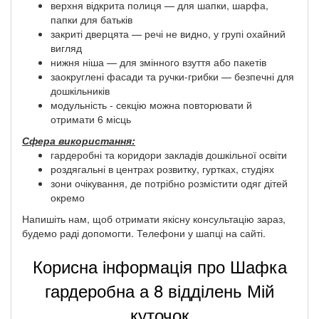
верхня відкрита полиця — для шапки, шарфа,
папки для батьків
закриті дверцята — речі не видно, у групі охайний
вигляд
нижня ніша — для змінного взуття або пакетів
заокруглені фасади та ручки-грибки — безпечні для
дошкільників
модульність - секцію можна повторювати й
отримати 6 місць
Сфера використання:
гардеробні та коридори закладів дошкільної освіти
роздягальні в центрах розвитку, гуртках, студіях
зони очікування, де потрібно розмістити одяг дітей
окремо
Напишіть нам, щоб отримати якісну консультацію зараз,
будемо раді допомогти. Телефони у шапці на сайті.
Корисна інформація про Шафка
гардеробна а 8 відділень Мій
куточок