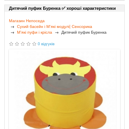
Дитячий пуфик Буренка ✅ хороші характеристики
Магазин Непоседа
Сухий басейн і М'які модулі| Сенсорика
М'які пуфи і крісла
Дитячий пуфик Буренка
0 відгуків