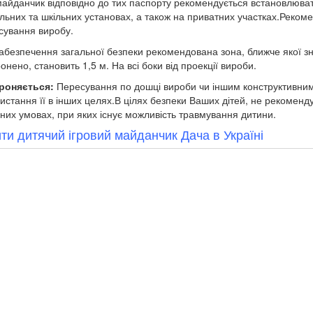
айданчик відповідно до тих паспорту рекомендується встановлюват
льних та шкільних установах, а також на приватних участках.Реко
сування виробу.
абезпечення загальної безпеки рекомендована зона, ближче якої зн
онено, становить 1,5 м. На всі боки від проекції вироби.
роняється:
Пересування по дошці вироби чи іншим конструктивним
истання її в інших целях.В цілях безпеки Ваших дітей, не рекоменд
них умовах, при яких існує можливість травмування дитини.
ти дитячий ігровий майданчик Дача в Україні