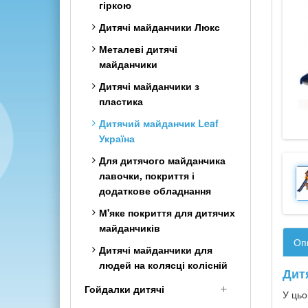
гіркою
Шведські стінки дитячі
Дитячі майданчики Люкс
Класика з дерева
Металеві дитячі
Шведська стінка Комбі
майданчики
(2в1)
Дитячі майданчики з
Дитячі комплекси з
пластика
рукоходом
Дитячий майданчик Leaf
Кольорові дитячі
Україна
спортивні куточки з дерева
Для дитячого майданчика
Тренажер для кінезітерапії
лавочки, покриття і
додаткове обладнання
М'яке покриття для дитячих
майданчиків
Оп
Дитячі майданчики для
людей на колясці колісній
Дит
Гойдалки дитячі
У цьо