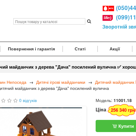
(050)4
(099)1
Зворотній зв
Повернення і гарантія
Статі
Акції
чий майданчик з дерева "Дача" посилений вулична ✅ хорош
зин Непоседа
Дитячі ігрові майданчики
Дитячий майданчик 
итячий майданчик з дерева "Дача" посилений вулична
0 відгуків
Модель:
11001.18
Ціна
256 340 грн
Купити