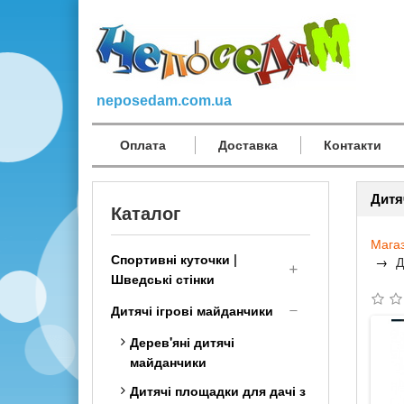
neposedam.com.ua
Оплата
Доставка
Контакти
Дитя
Каталог
Мага
Спортивні куточки |
Д
Шведські стінки
Дитячий Спортивний
Дитячі ігрові майданчики
комплекс для дому
Дерев'яні дитячі
малюкам
майданчики
Шведська стінка
Дитячі площадки для дачі з
Трансформер