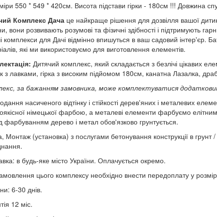
міри 550 * 549 * 420см. Висота підстави гірки - 180см !!! Довжина сп
чий Комплекс Дача
це найкраще рішення для дозвілля вашої дитини
и, вони розвивають розумові та фізичні здібності і підтримують гар
і комплекси для Дачі відмінно впишуться в ваш садовий інтер'єр. Бат
іалів, які ми використовуємо для виготовлення елементів.
лектація:
Дитячий комплекс, який складається з безлічі цікавих еле
к з лавками, гірка з високим підйомом 180см, канатна Лазалка, драб
лекс, за бажанням замовника, може комплектуватися додатков
одання насиченого відтінку і стійкості дерев'яних і металевих еле
оякісної німецької фарбою, а металеві елементи фарбуємо елітни
 фарбуванням дерево і метал обов'язково грунтується.
а, Монтаж (установка) з послугами бетонування конструкції в грунт /
днання.
вка: в будь-яке місто України. Оплачується окремо.
амовлення цього комплексу необхідно внести передоплату у розмірі
ни: 6-30 днів.
тія 12 міс.