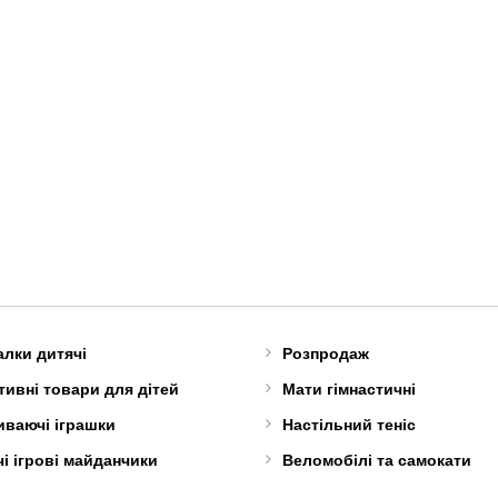
алки дитячі
Розпродаж
ивні товари для дітей
Мати гімнастичні
иваючі іграшки
Настільний теніс
і ігрові майданчики
Веломобілі та самокати