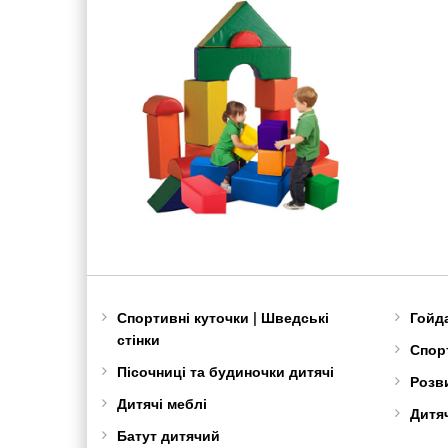
Спортивні куточки | Шведські
Гойд
стінки
Спорт
Пісочниці та будиночки дитячі
Розв
Дитячі меблі
Дитяч
Батут дитячий