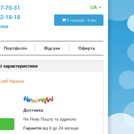
47-70-31
UA
12-18-18
0 товар(ів) - 0 грн
язок
Портфоліо
Відгуки
Оферта
і характеристики
Leaf Україна
Доставка
На Нову Пошту та адресно
Гарантія
від 6 до 24 місяців