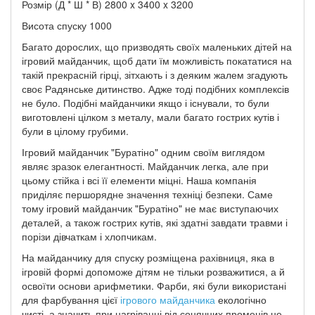
Розмір (Д * Ш * В) 2800 x 3400 x 3200
Висота спуску 1000
Багато дорослих, що призводять своїх маленьких дітей на
ігровий майданчик, щоб дати їм можливість покататися на
такій прекрасній гірці, зітхають і з деяким жалем згадують
своє Радянське дитинство. Адже тоді подібних комплексів
не було. Подібні майданчики якщо і існували, то були
виготовлені цілком з металу, мали багато гострих кутів і
були в цілому грубими.
Ігровий майданчик "Буратіно" одним своїм виглядом
являє зразок елегантності. Майданчик легка, але при
цьому стійка і всі її елементи міцні. Наша компанія
приділяє першорядне значення техніці безпеки. Саме
тому ігровий майданчик "Буратіно" не має виступаючих
деталей, а також гострих кутів, які здатні завдати травми і
порізи дівчаткам і хлопчикам.
На майданчику для спуску розміщена рахівниця, яка в
ігровій формі допоможе дітям не тільки розважитися, а й
освоїти основи арифметики. Фарби, які були використані
для фарбування цієї
ігрового майданчика
екологічно
чисті, а значить при нагріванні від сонячних променів не