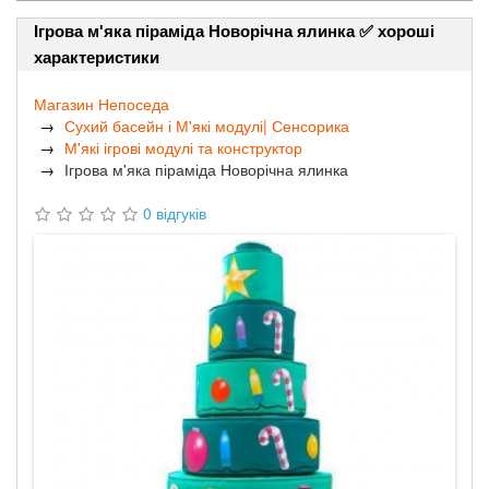
Ігрова м'яка піраміда Новорічна ялинка ✅ хороші
характеристики
Магазин Непоседа
Сухий басейн і М'які модулі| Сенсорика
М'які ігрові модулі та конструктор
Ігрова м'яка піраміда Новорічна ялинка
0 відгуків