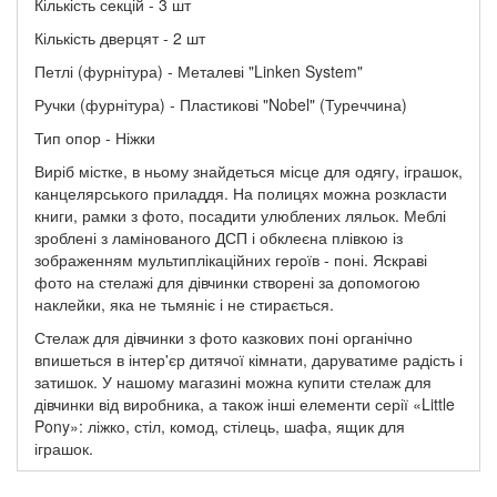
Кількість секцій - 3 шт
Кількість дверцят - 2 шт
Петлі (фурнітура) - Металеві "Linken System"
Ручки (фурнітура) - Пластикові "Nobel" (Туреччина)
Тип опор - Ніжки
Виріб містке, в ньому знайдеться місце для одягу, іграшок,
канцелярського приладдя. На полицях можна розкласти
книги, рамки з фото, посадити улюблених ляльок. Меблі
зроблені з ламінованого ДСП і обклеєна плівкою із
зображенням мультиплікаційних героїв - поні. Яскраві
фото на стелажі для дівчинки створені за допомогою
наклейки, яка не тьмяніє і не стирається.
Стелаж для дівчинки з фото казкових поні органічно
впишеться в інтер'єр дитячої кімнати, даруватиме радість і
затишок. У нашому магазині можна купити стелаж для
дівчинки від виробника, а також інші елементи серії «Little
Pony»: ліжко, стіл, комод, стілець, шафа, ящик для
іграшок.