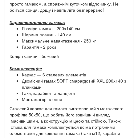
просто гамаком, а справжнім куточком відпочинку. Не
боїться сонця, дощу і навіть літа безперервно!
Характеристики гамака:
Розміри гамака - 200х140 см
Ширина планки - 140 см
Максимальне навантаження - 250 кг
Гарантія - 2 роки
Колір тканини - бежевий
Комплектація:
Каркас — 6 сталевих елементів
Двомісний гамак SOFT смарагдовий XXL 200x140 з
планками
Гаки, карабіни та ланцюги
Монтажні кріплення
Сталевий каркас для гамака виготовлений з металевого
профілю 50х50, що робить його зовнішній вигляд
масивнішими, а конструкцію міцною та стійкою. Також
стійка для гамака комплектується всіма потрібними
елементами для кріплення гамака (гаки м12, карабіни