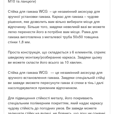
М10 та ланцюги)
Стійка для гамака WCG – це незамінний аксесуар для
зручної установки гамака. Каркас для гамака – чудове
рішення, яке дозволить вам вільно вибирати місце для
відпочинку. Більше того, завдяки невеликій вазі ви можете
легко перенести його в потрібне вам місце. Рама для
гамака виготовлена з металевої труба 50х50 товщина
стінки 1,8 мм.
Проста конструкція, що складається з 6 елементів, сприяє
швидкому монтажу/розбиранню каркаса. Завдяки цьому
ви можете скласти його всього за 10 хвилин.
Стійка для гамака WCG — це незамінний аксесуар для
зручного встановлення гамака. Завдяки спеціальній стійці
ви завжди зможете пересунути гамак зі спеки в тінь і далі
насолоджуватися приємним відпочинком.
Для підвищення стійкості металу, його покривають
спеціальним полімерним покриттям, який надає каркасу
чудову стійкість до погодних умов. Ви завжди можете
залишати стійку на вулиці, не боячись, що дощ чи сонячні