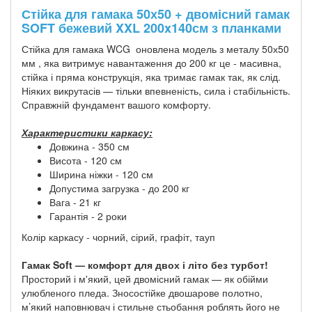
Стійка для гамака 50х50 + двомісний гамак
SOFT бежевий XXL 200x140см з планками
Стійка для гамака WCG оновлена модель з металу 50х50
мм , яка витримує навантаження до 200 кг це - масивна,
стійка і пряма конструкція, яка тримає гамак так, як слід.
Ніяких викрутасів — тільки впевненість, сила і стабільність.
Справжній фундамент вашого комфорту.
Характеристики каркасу:
Довжина - 350 см
Висота - 120 см
Ширина ніжки - 120 см
Допустима загрузка - до 200 кг
Вага - 21 кг
Гарантія - 2 роки
Колір каркасу - чорний, сірий, графіт, тауп
Гамак Soft — комфорт для двох і літо без турбот!
Просторий і м'який, цей двомісний гамак — як обійми
улюбленого пледа. Зносостійке двошарове полотно,
м’який наповнювач і стильне стьобання роблять його не