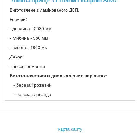
Ліжко-горище з столом і шафою Silvia
Виготовлене з ламінованого ДСП.
Розміри:
- довжина - 2080 мм
- глибина - 980 мм
- висота - 1960 мм
Декор:
- гіпсові ромашки
Виготовляється в двох колірних варіантах:
- береза і рожевий
- береза і лаванда
Карта сайту