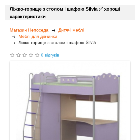
Ліжко-горище з столом і шафою Silvia ✅ хороші
характеристики
Магазин Непоседа
Дитячі меблі
Меблі для дівчинки
Ліжко-горище з столом і шафою Silvia
0 відгуків