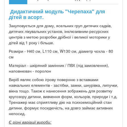
Дидактичний модуль "Черепаха" для
дітей в асорт.
Закуповується для дому, ясельних груп дитячих садків,
дитячих лікувальних установ, інклюзивним-ресурсних
центрів з метою розробки дрібної і великої моторики у
дітей від 1 року і більше.
Розміри - Н40 см, L110 см, W130 см, діаметр чохла - 80
см
Матеріал - шкіряний замінник / ПВХ (під замовлення),
наповнювач - поролон
Виріб являє собою ігрову поверхню з вставками
навчальних елементів - застібки, замки, шнурівка, липучки,
вікна тощо. Також є нанесення зображень для розвитку
кругозору дитини, вивчення форм, кольорів, природи і т.д.
Тренажер має сприятливу дію на психоемоційний стан
дитини, формує посидючість, на довго займає активних
непосид.
Є різні варіації вироби: