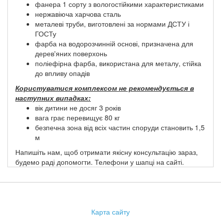
фанера 1 сорту з вологостійкими характеристиками
нержавіюча харчова сталь
металеві труби, виготовлені за нормами ДСТУ і
ГОСТу
фарба на водорозчинній основі, призначена для
дерев'яних поверхонь
поліефірна фарба, використана для металу, стійка
до впливу опадів
Користуватися комплексом не рекомендується в
наступних випадках:
вік дитини не досяг 3 років
вага грає перевищує 80 кг
безпечна зона від всіх частин споруди становить 1,5
м
Напишіть нам, щоб отримати якісну консультацію зараз,
будемо раді допомогти. Телефони у шапці на сайті.
Карта сайту