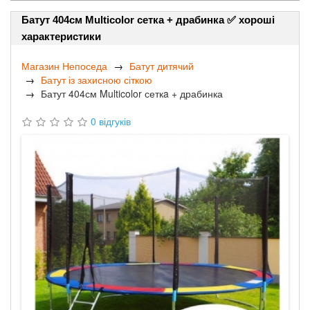
Батут 404см Multicolor сеткa + драбинка ✅ хороші
характеристики
Магазин Непоседа
Батут дитячий
Батут із захисною сіткою
Батут 404см Multicolor сеткa + драбинка
0 відгуків