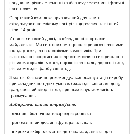
поєднання різних елементів забезпечує ефективні фізичні
навантаження.
Спортивний комплекс призначений для занять
фізкультурою на свіжому повітрі як дорослих, так і дітей
після 14 років.
У нас величезний досвід в обладнанні спортивних
майданчиків. Ми виготовляємо тренажери як за власними
стандартами, так і за ескізами замовників. При
виготовленні спортивних снарядів можливе використання
різних матеріалів (метал, нержавіюча сталь, дерево і т.д.),
різних методів фарбування т.д.
З метою безпеки не рекомендується експлуатація виробу
при складних погодних умовах (ожеледь, снігопад, дощ,
град, сильний вітер, і т.д.), при яких існує можливість
травмування.
Вибираючи нас ви отримуєте:
- якісний і безпечний товар від виробника
- різноманітний дизайн і функціональність
- широкий вибір елементів дитячих майданчиків для