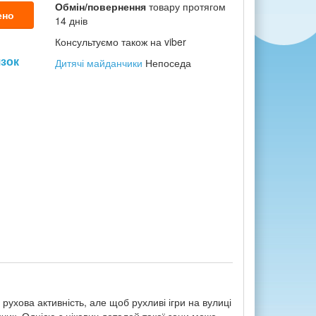
Обмін/повернення
товару протягом
ено
14 днів
Консультуємо також на viber
язок
Дитячі майданчики
Непоседа
ухова активність, але щоб рухливі ігри на вулиці