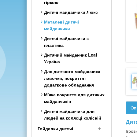
гіркою
Шведські стінки дитячі
Дитячі майданчики Люкс
Класика з дерева
Металеві дитячі
Шведська стінка Комбі
майданчики
(2в1)
Дитячі майданчики з
Дитячі комплекси з
пластика
рукоходом
Дитячий майданчик Leaf
Кольорові дитячі
Україна
спортивні куточки з дерева
Для дитячого майданчика
Тренажер для кінезітерапії
лавочки, покриття і
додаткове обладнання
М'яке покриття для дитячих
майданчиків
Оп
Дитячі майданчики для
людей на колясці колісній
Дит
Гойдалки дитячі
Ігров