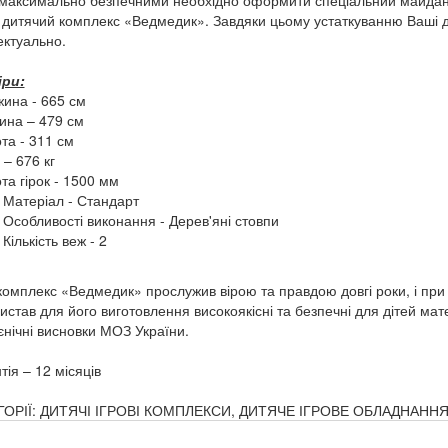
максимально безпечними необхідно оформити спеціальний майданчи
 дитячий комплекс «Ведмедик». Завдяки цьому устаткуванню Ваші діт
ектуально.
іри:
жина - 665 см
ина – 479 см
ота - 311 см
 – 676 кг
ота гірок - 1500 мм
Матеріал - Стандарт
Особливості виконання - Дерев'яні стовпи
Кількість веж - 2
омплекс «Ведмедик» прослужив вірою та правдою довгі роки, і при
истав для його виготовлення високоякісні та безпечні для дітей мат
гієнічні висновки МОЗ України.
тія – 12 місяців
ГОРІЇ: ДИТЯЧІ ІГРОВІ КОМПЛЕКСИ, ДИТЯЧЕ ІГРОВЕ ОБЛАДНАНН