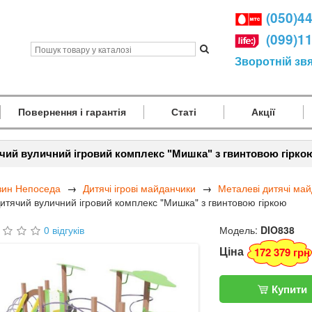
(050)4
(099)1
Зворотній зв
Повернення і гарантія
Статі
Акції
чий вуличний ігровий комплекс "Мишка" з гвинтовою гірко
зин Непоседа
Дитячі ігрові майданчики
Металеві дитячі ма
итячий вуличний ігровий комплекс "Мишка" з гвинтовою гіркою
0 відгуків
Модель:
DIO838
Ціна
172 379 грн
Купити