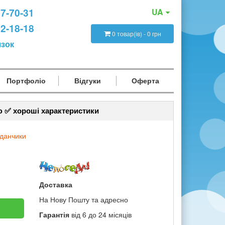
47-70-31
UA
12-18-18
0 товар(ів) - 0 грн
язок
Портфоліо
Відгуки
Оферта
ю ✅ хороші характеристики
йданчики
Доставка
На Нову Пошту та адресно
Гарантія
від 6 до 24 місяців