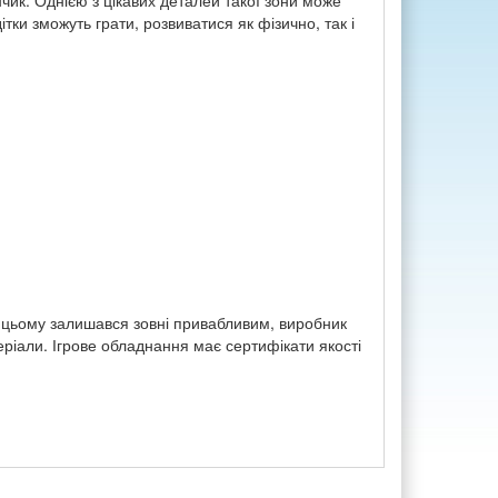
к. Однією з цікавих деталей такої зони може
ки зможуть грати, розвиватися як фізично, так і
 цьому залишався зовні привабливим, виробник
еріали. Ігрове обладнання має сертифікати якості
Я