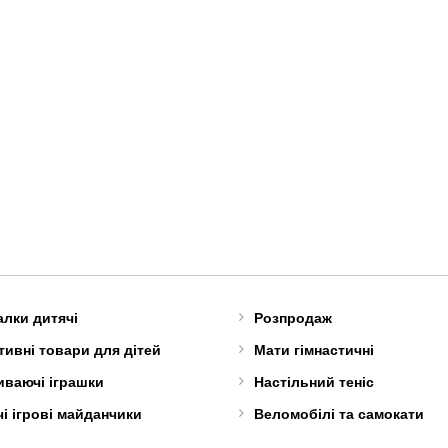
алки дитячі
Розпродаж
ивні товари для дітей
Мати гімнастичні
иваючі іграшки
Настільний теніс
і ігрові майданчики
Веломобілі та самокати