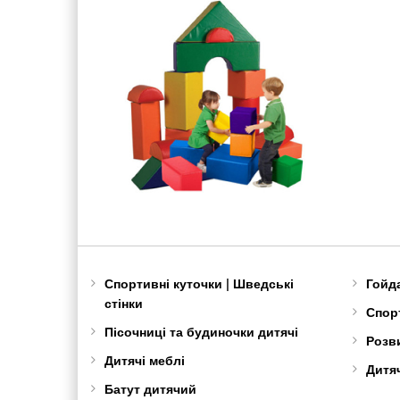
Спортивні куточки | Шведські
Гойд
стінки
Спорт
Пісочниці та будиночки дитячі
Розв
Дитячі меблі
Дитяч
Батут дитячий