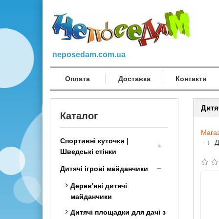
neposedam.com.ua
Оплата
Доставка
Контакти
Дитя
Каталог
Мага
Спортивні куточки |
Д
Шведські стінки
Дитячий Спортивний
Дитячі ігрові майданчики
комплекс для дому
Дерев'яні дитячі
малюкам
майданчики
Шведська стінка
Дитячі площадки для дачі з
Трансформер