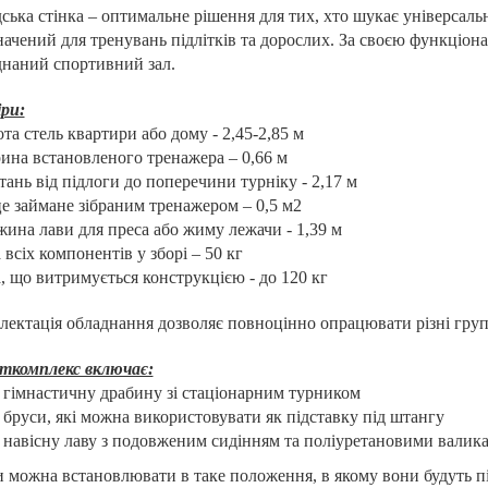
ька стінка – оптимальне рішення для тих, хто шукає універсал
ачений для тренувань підлітків та дорослих. За своєю функціон
днаний спортивний зал.
ри:
ота стель квартири або дому - 2,45-2,85 м
ина встановленого тренажера – 0,66 м
стань від підлоги до поперечини турніку - 2,17 м
це займане зібраним тренажером – 0,5 м2
жина лави для преса або жиму лежачи - 1,39 м
а всіх компонентів у зборі – 50 кг
а, що витримується конструкцією - до 120 кг
ектація обладнання дозволяє повноцінно опрацювати різні групи
ткомплекс включає:
гімнастичну драбину зі стаціонарним турником
бруси, які можна використовувати як підставку під штангу
навісну лаву з подовженим сидінням та поліуретановими валикам
 можна встановлювати в таке положення, в якому вони будуть п