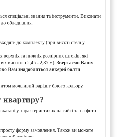
ься спеціальні знання та інструменти. Виконати
 до обладнання.
ходять до комплекту (при висоті стелі у
 верхніх та нижніх розпірних штоків, які
ях висотою 2,45 - 2,85 м).
Звертаємо Вашу
ово Вам знадобляться анкерні болти
питом можливий варіант білого кольору.
у квартиру?
казані у характеристиках на сайті та на фото
у просту форму замовлення. Також ви можете
оротний дзвінок»