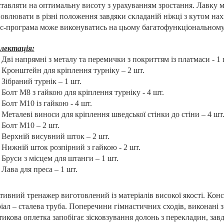
тавляти на оптимальну висоту з урахуванням зростання. Лавку м
овлювати в різні положення завдяки складаній ніжці з кутом нах
ес-програма може виконуватись на цьому багатофункціональному
лектація:
Дві напрямні з металу та перемички з покриттям із платмаси - 1 
Кронштейн для кріплення турніку – 2 шт.
Зібраний турнік – 1 шт.
Болт М8 з гайкою для кріплення турніку - 4 шт.
Болт М10 із гайкою - 4 шт.
Металеві виноси для кріплення шведської стінки до стіни – 4 шт
Болт М10 – 2 шт.
Верхній висувний шток – 2 шт.
Нижній шток розпірний з гайкою - 2 шт.
Бруси з місцем для штанги – 1 шт.
Лава для преса – 1 шт.
ивний тренажер виготовлений із матеріалів високої якості. Кон
іал – сталева труба. Поперечини гімнастичних сходів, виконані з
икова оплетка запобігає зісковзування долонь з перекладин, за