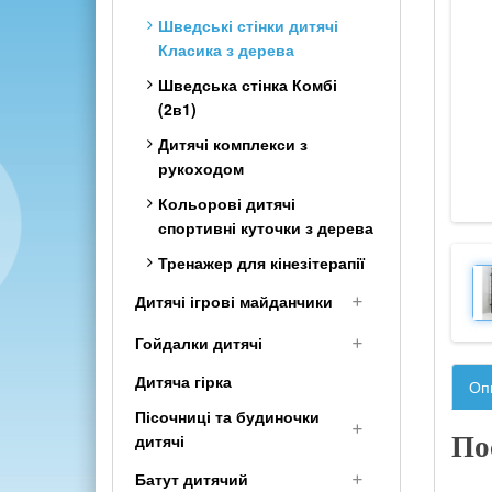
Шведські стінки дитячі
Класика з дерева
Шведська стінка Комбі
(2в1)
Дитячі комплекси з
рукоходом
Кольорові дитячі
спортивні куточки з дерева
Тренажер для кінезітерапії
Дитячі ігрові майданчики
Дерев'яні дитячі
Гойдалки дитячі
майданчики
Дитяча гірка
Дитячі гойдалки для вулиці
Оп
Дитячі площадки для дачі з
і дачі
Пісочниці та будиночки
гіркою
дитячі
Гойдалки гніздо
По
Дитячі майданчики Люкс
Гойдалки дитячі для дому
Будиночки дитячі
Батут дитячий