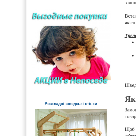
Будиночки, альтанки і
залиш
навіси на дитячий
майданчик
Встан
якісн
Ігрові елементи на
майданчик для малюків
Трен
Дитячі ігрові стенди та
дошки на майданчик
Урни, арки і огорожі
Дитячі лави і столики
вуличні
Паровозики та Машинки на
Шведс
дитячий майданчик
Як
Розкладні шведські стінки
Замов
товар
Щоб з
зв'яз