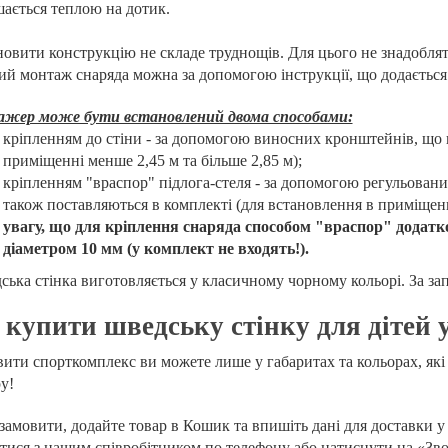
ається теплою на дотик.
овити конструкцію не складе труднощів. Для цього не знадоблят
ий монтаж снаряда можна за допомогою інструкції, що додається
ажер може бути встановлений двома способами:
кріпленням до стіни - за допомогою виносних кронштейнів, що в
приміщенні менше 2,45 м та більше 2,85 м);
кріпленням "враспор" підлога-стеля - за допомогою регульованих
також поставляються в комплекті (для встановлення в приміщенн
увагу, що для кріплення снаряда способом "враспор" додатк
діаметром 10 мм (у комплект не входять!).
ька стінка виготовляється у класичному чорному кольорі. За за
 купити шведську стінку для дітей 
ити спорткомплекс ви можете лише у габаритах та кольорах, які в
у!
амовити, додайте товар в Кошик та впишіть дані для доставки 
атися з нашим співробітником по телефону або натиснути на «Зв