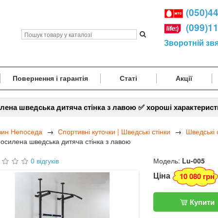
(050)4
(099)1
Зворотній зв
Повернення і гарантія
Статі
Акції
лена шведська дитяча стінка з лавою ✅ хороші характерист
зин Непоседа
Спортивні куточки | Шведські стінки
Шведські 
осилена шведська дитяча стінка з лавою
0 відгуків
Модель:
Lu-005
Ціна
10 080 грн
Купити