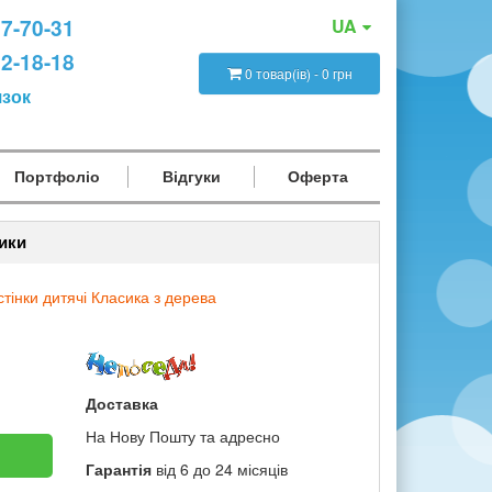
47-70-31
UA
12-18-18
0 товар(ів) - 0 грн
язок
Портфоліо
Відгуки
Оферта
ики
стінки дитячі Класика з дерева
Доставка
На Нову Пошту та адресно
Гарантія
від 6 до 24 місяців