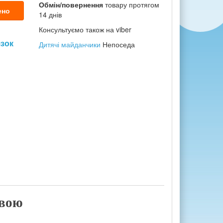
Обмін/повернення
товару протягом
ено
14 днів
Консультуємо також на viber
язок
Дитячі майданчики
Непоседа
авою