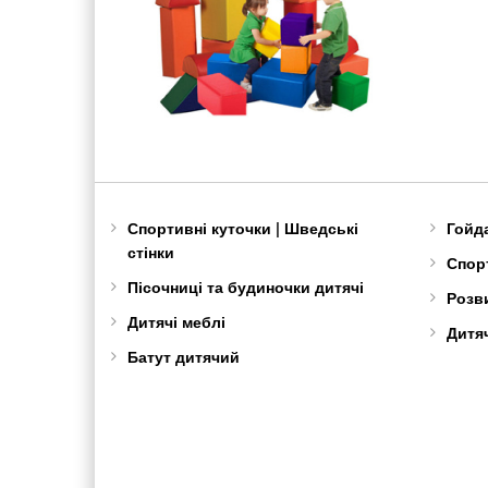
Спортивні куточки | Шведські
Гойд
стінки
Спорт
Пісочниці та будиночки дитячі
Розв
Дитячі меблі
Дитяч
Батут дитячий