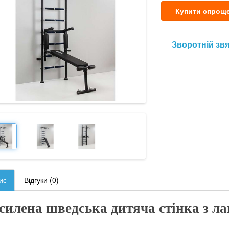
Купити спрощ
Зворотній зв
ис
Відгуки (0)
силена шведська дитяча стінка з л