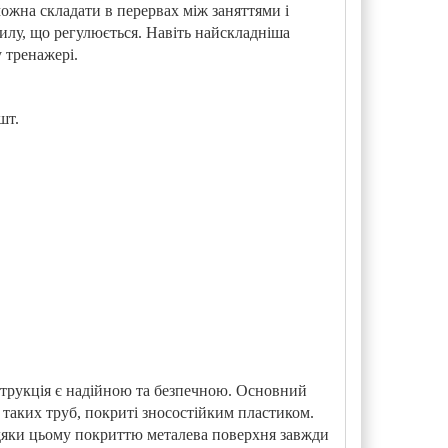
ожна складати в перервах між заняттями і
илу, що регулюється. Навіть найскладніша
 тренажері.
шт.
.
струкція є надійною та безпечною. Основний
 таких труб, покриті зносостійким пластиком.
вдяки цьому покриттю металева поверхня завжди