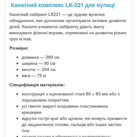
Канатний комплекс LK-221 для вулиці
Канатний лабіринт LK221 — це чудове вуличне
обладнання, яке допоможе організувати активне дозвілля
дітей. Канатні елементи лабіринту дають змогу
виконувати фізичні вправи, спрямовані на розвиток різних
груп м’язів.
Розміри:
довжина — 389 см
ширина — 90 см
висота — 204 см
вага — 79 кг
Специфікація матеріалів:
конструкція з оцинкованої сталі 80 × 80 мм або з
порошковим покриттям
усі гвинти закриті яскравими пластиковими
кришками
відсутні гострі краї або щілини, які можуть призвести
до защемлення голови, пальців або інших частин
тіла
сталеві канати в обплетенні з поліпропілену,