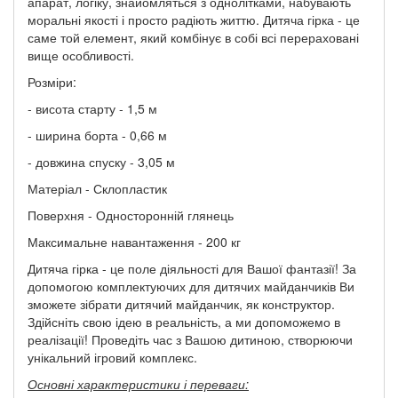
апарат, логіку, знайомляться з однолітками, набувають
моральні якості і просто радіють життю. Дитяча гірка - це
саме той елемент, який комбінує в собі всі перераховані
вище особливості.
Розміри:
- висота старту - 1,5 м
- ширина борта - 0,66 м
- довжина спуску - 3,05 м
Матеріал - Склопластик
Поверхня - Односторонній глянець
Максимальне навантаження - 200 кг
Дитяча гірка - це поле діяльності для Вашої фантазії! За
допомогою комплектуючих для дитячих майданчиків Ви
зможете зібрати дитячий майданчик, як конструктор.
Здійсніть свою ідею в реальність, а ми допоможемо в
реалізації! Проведіть час з Вашою дитиною, створюючи
унікальний ігровий комплекс.
Основні характеристики і переваги: