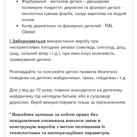
Фарбування - металеві деталі – двошарове
полімерне покриття; дерев'яні та фанерні деталі -
екологічна гумова фарба, лазур акрилова на водній
основі
Колір дерев'яних та фанерних деталей - RAL
Classic
! Забороняється
використання виробу при
несприятливих погодних умовах (ожеледь, снігопад, дощ,
град, сильний вітер і т.д.), при яких існує можливість
травмування дитини.
Розповідайте та пояснюйте дитині правила безпечної
поведінки на дитячих майданчиках, гірках, гойдалках і т.д.
Діти у віці до 10 років, повинні знаходитися на дитячому
майданчику під наглядом батьків, або в супроводі
дорослих. Виріб використовувати тільки за призначенням.
* Виробник залишає за собою право без
повідомлення споживача вносити зміни в
конструкцію виробів з метою поліпшення їх
технологічних та експлуатаційних параметрів.