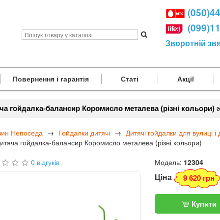
(050)4
(099)1
Зворотній зв
Повернення і гарантія
Статі
Акції
ча гойдалка-балансир Коромисло металева (різні кольори) 
зин Непоседа
Гойдалки дитячі
Дитячі гойдалки для вулиці і 
итяча гойдалка-балансир Коромисло металева (різні кольори)
0 відгуків
Модель:
12304
Ціна
9 620 грн
Купити