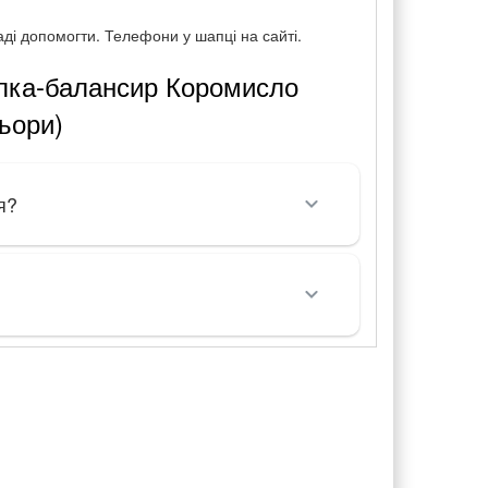
ді допомогти. Телефони у шапці на сайті.
алка-балансир Коромисло
льори)
я?