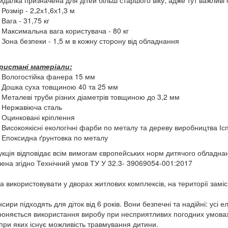
йдалка призначена для дітей більш старшого віку, адже тут важливі сп
Розмір - 2,2х1,6х1,3 м
Вага - 31,75 кг
Максимальна вага користувача - 80 кг
Зона безпеки - 1,5 м в кожну сторону від обладнання
ристані матеріали:
Вологостійка фанера 15 мм
Дошка суха товщиною 40 та 25 мм
Металеві труби різних діаметрів товщиною до 3,2 мм
Нержавіюча сталь
Оцинковані кріплення
Високоякісні екологічні фарби по металу та дереву виробництва Іспа
Епоксидна ґрунтовка по металу
кція відповідає всім вимогам європейських норм дитячого обладна
ена згідно Технічний умов ТУ У 32.3- 39069054-001:2017
 використовувати у дворах житлових комплексів, на території замісь
сири підходять для діток від 6 років. Вони безпечні та надійні: усі е
оняється використання виробу при несприятливих погодних умовах (
, при яких існує можливість травмування дитини.