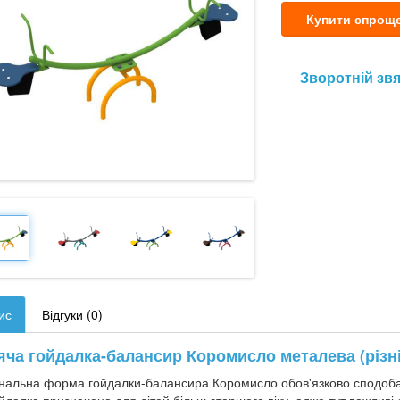
Купити спрощ
Зворотній зв
ис
Відгуки (0)
яча гойдалка-балансир Коромисло металева (різн
нальна форма гойдалки-балансира Коромисло обов'язково сподобає