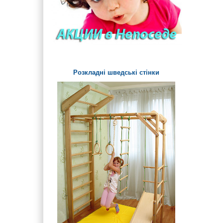
Дитячі лави і столики
вуличні
Паровозики та Машинки на
дитячий майданчик
Розкладні шведські стінки