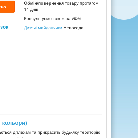
Обмін/повернення
товару протягом
ено
14 днів
Консультуємо також на viber
язок
Дитячі майданчики
Непоседа
і кольори)
ться дітлахам та прикрасить будь-яку територію.