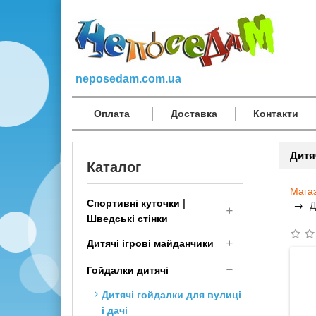
neposedam.com.ua
Оплата
Доставка
Контакти
Дитя
Каталог
Мага
Спортивні куточки |
Д
Шведські стінки
Дитячий Спортивний
Дитячі ігрові майданчики
комплекс для дому
Дерев'яні дитячі
Гойдалки дитячі
малюкам
майданчики
Шведська стінка
Дитячі гойдалки для вулиці
Дитячі площадки для дачі з
Трансформер
і дачі