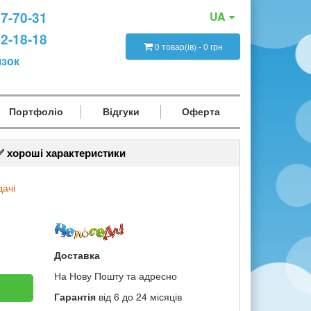
47-70-31
UA
12-18-18
0 товар(ів) - 0 грн
язок
Портфоліо
Відгуки
Оферта
✅ хороші характеристики
дачі
Доставка
На Нову Пошту та адресно
Гарантія
від 6 до 24 місяців