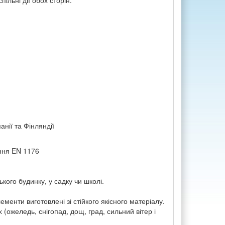
ільні дії обох сторін.
нії та Фінляндії
ння EN 1176
кого будинку, у садку чи школі.
лементи виготовлені зі стійкого якісного матеріалу.
ожеледь, снігопад, дощ, град, сильний вітер і