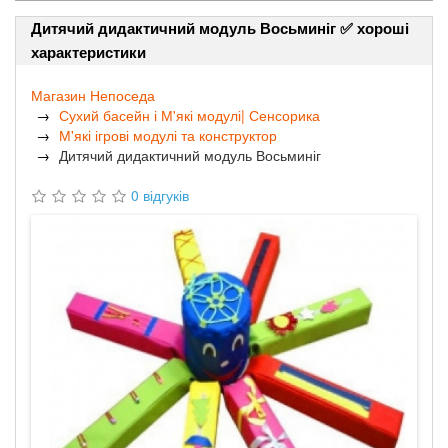
Дитячий дидактичний модуль Восьминіг ✅ хороші
характеристики
Магазин Непоседа
Сухий басейн і М'які модулі| Сенсорика
М'які ігрові модулі та конструктор
Дитячий дидактичний модуль Восьминіг
0 відгуків