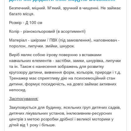
Безпечний, міцний. М'який, зручний в чищенні. Не займає
багато місця.
Розмір - Д 100 см
Колір - різнокольоровий (в асортименті)
Матеріал - шкірзам / ПВХ (під замовлення), наповнювач -
поролон, липучки. змійки, шнурок.
Виріб являє собою ігрову поверхню з вставками
навчальних елементів - застібки, замки, шнурівка, липучки
та ін. Також є нанесення зображень для розвитку
кругозору дитини, вивчення форм, кольорів, природи і т.д.
Тренажер має сприятливу дію на психоемоційний стан
дитини, формує посидючість, на довго займає активних
непосид.
Застосування:
Закуповується для будинку, ясельних груп дитячих садків,
дитячих лікувальних установ, інклюзивним-ресурсних
центрів з метою розробки дрібної і великої моторики у
дітей від 1 року і більше.