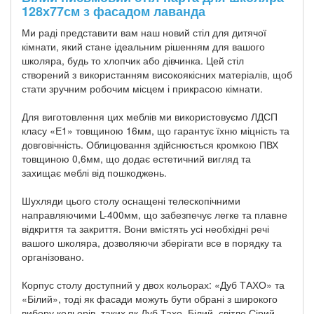
128х77см з фасадом лаванда
Ми раді представити вам наш новий стіл для дитячої
кімнати, який стане ідеальним рішенням для вашого
школяра, будь то хлопчик або дівчинка. Цей стіл
створений з використанням високоякісних матеріалів, щоб
стати зручним робочим місцем і прикрасою кімнати.
Для виготовлення цих меблів ми використовуємо ЛДСП
класу «Е1» товщиною 16мм, що гарантує їхню міцність та
довговічність. Облицювання здійснюється кромкою ПВХ
товщиною 0,6мм, що додає естетичний вигляд та
захищає меблі від пошкоджень.
Шухляди цього столу оснащені телескопічними
направляючими L-400мм, що забезпечує легке та плавне
відкриття та закриття. Вони вмістять усі необхідні речі
вашого школяра, дозволяючи зберігати все в порядку та
організовано.
Корпус столу доступний у двох кольорах: «Дуб ТАХО» та
«Білий», тоді як фасади можуть бути обрані з широкого
вибору кольорів, таких як Дуб Тахо, Білий, світло Сірий,