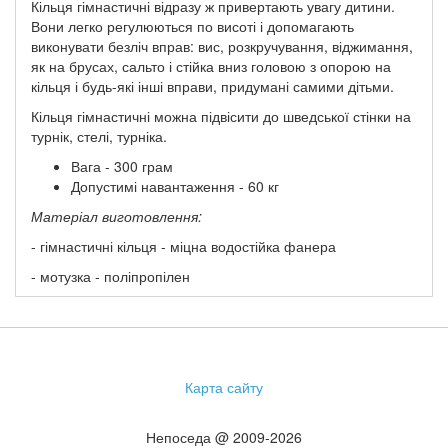
Кільця гімнастичні відразу ж привертають увагу дитини.
Вони легко регулюються по висоті і допомагають
виконувати безліч вправ: вис, розкручування, віджимання,
як на брусах, сальто і стійка вниз головою з опорою на
кільця і будь-які інші вправи, придумані самими дітьми.
Кільця гімнастичні можна підвісити до шведської стінки на
турнік, стелі, турніка.
Вага - 300 грам
Допустимі навантаження - 60 кг
Матеріал виготовлення:
- гімнастичні кільця - міцна водостійка фанера
- мотузка - поліпропілен
Карта сайту
Непоседа @ 2009-2026