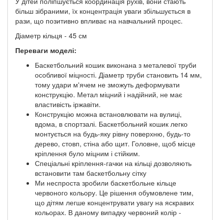
У дітей поліпшується координація рухів, вони стають
більш зібраними, їх концентрація уваги збільшується в
рази, що позитивно впливає на навчальний процес.
Діаметр кільця - 45 см
Переваги моделі:
Баскетбольний кошик виконана з металевої труби
особливої ​​міцності. Діаметр труби становить 14 мм,
тому удари м'ячем не зможуть деформувати
конструкцію. Метал міцний і надійний, не має
властивість іржавіти.
Конструкцію можна встановлювати на вулиці,
вдома, в спортзалі. Баскетбольний кошик легко
монтується на будь-яку рівну поверхню, будь-то
дерево, стовп, стіна або щит. Головне, щоб місце
кріплення було міцним і стійким.
Спеціальні кріплення-гачки на кільці дозволяють
встановити там баскетбольну сітку
Ми неспроста зробили баскетбольне кільце
червоного кольору. Це рішення обумовлене тим,
що дітям легше концентрувати увагу на яскравих
кольорах. В даному випадку червоний колір -