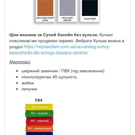
Ціна вказана за Сухий басейн без кульок.
Кульки
пластикові ми продаємо окремо. Вибрати Кульки можна в
розділі
https://neposedam.com.ua/ua/catalog-suhoy-
bass/shariki-dla-suhogo-basejna-ukraina/
Матеріал:
шкіряний замінник / ПВХ (під замовлення)
пінополіуретан 45 щільність
змійка
липучки