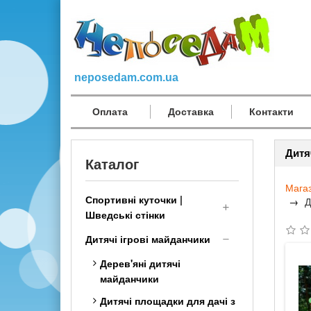
neposedam.com.ua
Оплата
Доставка
Контакти
Дитя
Каталог
Мага
Спортивні куточки |
Д
Шведські стінки
Дитячий Спортивний
Дитячі ігрові майданчики
комплекс для дому
Дерев'яні дитячі
малюкам
майданчики
Шведська стінка
Дитячі площадки для дачі з
Трансформер