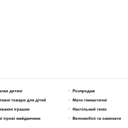
алки дитячі
Розпродаж
ивні товари для дітей
Мати гімнастичні
иваючі іграшки
Настільний теніс
і ігрові майданчики
Веломобілі та самокати