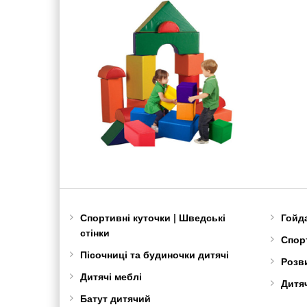
Спортивні куточки | Шведські
Гойд
стінки
Спорт
Пісочниці та будиночки дитячі
Розв
Дитячі меблі
Дитяч
Батут дитячий