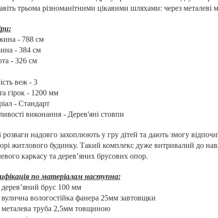
авіть трьома різноманітними цікавими шляхами: через металеві м
ри:
жина - 788 см
ина - 384 см
ота - 326 см
ість веж - 3
а гірок - 1200 мм
іал - Стандарт
ивості виконання - Дерев'яні стовпи
і розваги надовго захоплюють у гру дітей та дають змогу відпочи
орі житлового будинку. Такий комплекс дуже витривалий до нав
евого каркасу та дерев’яних брусових опор.
ифікація по матеріалам наступна:
дерев’яний брус 100 мм
вулична вологостійка фанера 25мм завтовщки
металева труба 2,5мм товщиною