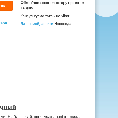
Обмін/повернення
товару протягом
ено
14 днів
Консультуємо також на viber
язок
Дитячі майданчики
Непоседа
ичний
ами. На будь-яку башню можна залізти двома