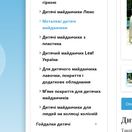
гіркою
Шведські стінки дитячі
Дитячі майданчики Люкс
Класика з дерева
Металеві дитячі
Шведська стінка Комбі
майданчики
(2в1)
Дитячі майданчики з
Дитячі комплекси з
пластика
рукоходом
Дитячий майданчик Leaf
Кольорові дитячі
Україна
спортивні куточки з дерева
Для дитячого майданчика
Тренажер для кінезітерапії
лавочки, покриття і
додаткове обладнання
М'яке покриття для дитячих
майданчиків
Оп
Дитячі майданчики для
людей на колясці колісній
Ди
Гойдалки дитячі
Такий