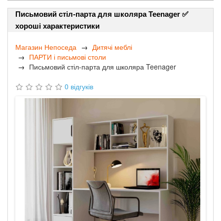
Письмовий стіл-парта для школяра Teenager ✅
хороші характеристики
Магазин Непоседа
Дитячі меблі
ПАРТИ і письмові столи
Письмовий стіл-парта для школяра Teenager
0 відгуків