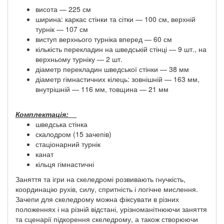
висота — 225 см
ширина: каркас стінки та сітки — 100 см, верхній
турнік — 107 см
виступ верхнього турніка вперед — 60 см
кількість перекладин на шведській стінці — 9 шт., на
верхньому турніку — 2 шт.
діаметр перекладин шведської стінки — 38 мм
діаметр гімнастичних кілець: зовнішній — 163 мм,
внутрішній — 116 мм, товщина — 21 мм
Комплектація:
шведська стінка
скалодром (15 зачепів)
стаціонарний турнік
канат
кільця гімнастичні​
Заняття та ігри на скеледромі розвивають гнучкість,
координацію рухів, силу, спритність і логічне мислення.
Зачепи для скеледрому можна фіксувати в різних
положеннях і на різній відстані, урізноманітнюючи заняття
та сценарії підкорення скеледрому, а також створюючи