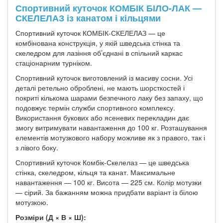
Спортивний куточок КОМБІК БІЛО-ЛАК —
СКЕЛЕЛАЗ із канатом і кільцями
Спортивний куточок КОМБІК-СКЕЛЕЛАЗ — це
комбінована конструкція, у якій шведська стінка та
скеледром для лазіння об’єднані в спільний каркас
стаціонарним турніком.
Спортивний куточок виготовлений із масиву сосни. Усі
деталі ретельно оброблені, не мають шорсткостей і
покриті кількома шарами безпечного лаку без запаху, що
подовжує термін служби спортивного комплексу.
Використання букових або ясеневих перекладин дає
змогу витримувати навантаження до 100 кг. Розташування
елементів мотузкового набору можливе як з правого, так і
з лівого боку.
Спортивний куточок Комбік-Скелелаз — це шведська
стінка, скеледром, кільця та канат. Максимальне
навантаження — 100 кг. Висота — 225 см. Колір мотузки
— сірий. За бажанням можна придбати варіант із білою
мотузкою.
Розміри (Д × В × Ш):