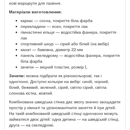
нові маршрути для лазіння.
Матеріали виготовлення:
каркас — сосна, покриття біла фарба
перекладини — ясен, покриття лак
гімнастичні кільця — водостійка фанера, покриття
лак
спортивний шнур — сірий або білий (на вибір)
канат — бавовна, діаметр 22 мм
панель скеледрому — водостійка фанера, покриття
біла фарба
зачепи — міцний пластик, розмір L
Зачепи:
можна підібрати як різнокольорові, так і
однотонні. Доступні кольори на вибір: синій, чорний,
білий, бежевий, зелений, сірий, світло-сірий, світла
слонова кістка, жовтий.
Комбінована шведська стінка дає змогу значно заощадити
простір у кімнаті та урізноманітнити заняття й ігри дітей.
На такій комбінованій шведській стінці одночасно можуть
займатися двоє дітей: одна дитина — на шведській стінці,
друга — на скеледромі.