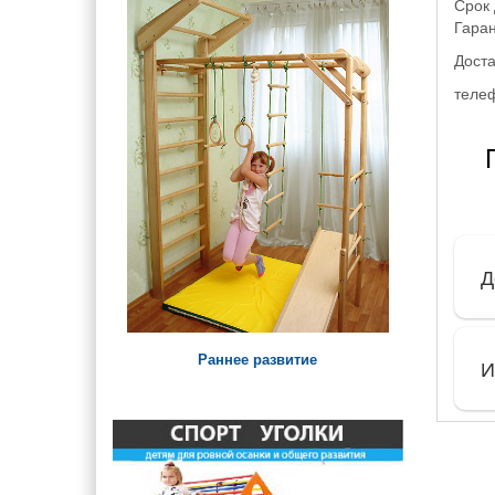
Срок 
Игровые элементы на
Гаран
площадку для малышей
Доста
Урны, арки и ограждения
телеф
Детские лавки и столики
Паровозики и Машинки на
детскую площадку
Д
Раннее развитие
И