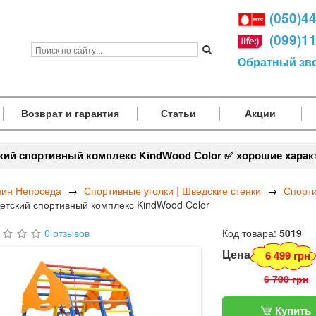
(050)4
(099)1
Обратный зв
Возврат и гарантия
Статьи
Акции
кий спортивный комплекс KindWood Color ✅ хорошие харак
зин Непоседа
Спортивные уголки | Шведские стенки
Спорти
етский спортивный комплекс KindWood Color
0 отзывов
Код товара:
5019
Цена
6 499 грн
6 700 грн
Купить