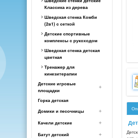
Шведские стенки детские
Классика из дерева
Шведская стенка Комби
(2в1) с сеткой
Детские спортивные
комплексы с рукоходом
Шведская стенка детская
цветная
Тренажер для
кинезитерапии
Детские игровые
площадки
Горка детская
Деревянные детские
площадки
Оп
Домики и песочницы
Детские площадки для
Домики детские
Дет
Качели детские
дачи
Песочница деревянная
Детск
Детские площадки Люкс
Качели для улицы и дачи
Батут детский