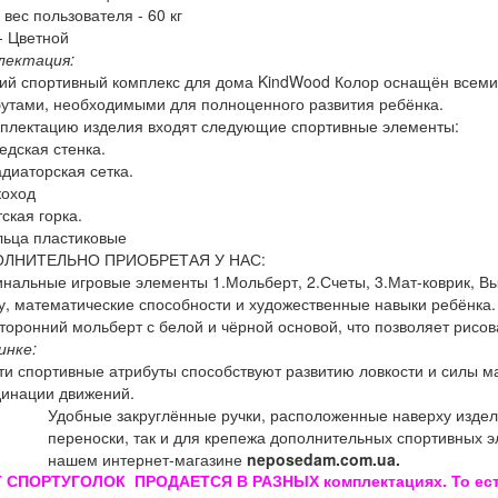
 вес пользователя - 60 кг
- Цветной
лектация:
ий спортивный комплекс для дома KindWood Колор оснащён всем
утами, необходимыми для полноценного развития ребёнка.
плектацию изделия входят следующие спортивные элементы:
едская стенка.
адиаторская сетка.
коход
тская горка.
льца пластиковые
ЛНИТЕЛЬНО ПРИОБРЕТАЯ У НАС:
нальные игровые элементы 1.Мольберт, 2.Счеты, 3.Мат-коврик, Вы
у, математические способности и художественные навыки ребёнка. 
торонний мольберт с белой и чёрной основой, что позволяет рисо
инке:
ти спортивные атрибуты способствуют развитию ловкости и силы м
динации движений.
Удобные закруглённые ручки, расположенные наверху издели
переноски, так и для крепежа дополнительных спортивных э
нашем интернет-магазине
neposedam.com.ua.
 СПОРТУГОЛОК ПРОДАЕТСЯ В РАЗНЫХ комплектациях. То есть к