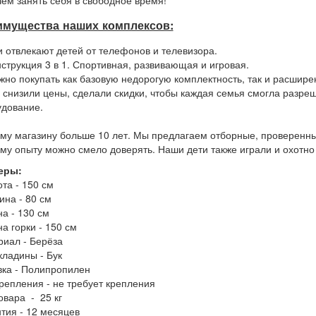
чем занять себя в свободное время!
имущества наших комплексов:
и отвлекают детей от телефонов и телевизора.
нструкция 3 в 1. Спортивная, развивающая и игровая.
жно покупать как базовую недорогую комплектность, так и расшир
 снизили цены, сделали скидки, чтобы каждая семья смогла разреш
удование.
у магазину больше 10 лет. Мы предлагаем отборные, проверенны
у опыту можно смело доверять. Наши дети также играли и охотно 
еры:
ота - 150 см
ина - 80 см
на - 130 см
на горки - 150 см
иал - Берёза
ладины - Бук
ка - Полипропилен
репления - не требует крепления
овара - 25 кг
тия - 12 месяцев