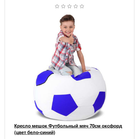
Кресло мешок Футбольный мяч 70см оксфорд
(цвет бело-синий)