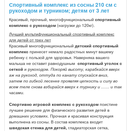
Спортивный комплекс из сосны 210 см с
рукоходом и турником; детям от 3 лет
Красивый, прочный, многофункциональный
спортивный
комплекс с рукоходом
(нагрузки до 120кг).
Лучший мультифункциональный спортивный комплекс
для детей от трех лет
Красивый многофункциональный
детский спортивный
комплекс
принесет немало радостных минут вашему
ребенку с пользой для здоровья. Наверняка вашего
малыша не оставит равнодушным
спортивный уголок с
сеткой
и рукоходом.
Покоряй высоту, карабкайся вверх
аж на рукоход, оттуда по канату спускайся вниз,
затем по гибкой лесенке проявляя цепкость и силу во
всем теле снова взбирайся вверх к турнику и …… и так
часами.
Спортивно игровой комплекс с рукоходом
поистине
лучшее решение для физического развития детей в
домашних условиях. Прочная и красивая конструкция
выполнена из сосны. В состав комплекса входит
шведская стенка для детей,
гладиаторская сетка,