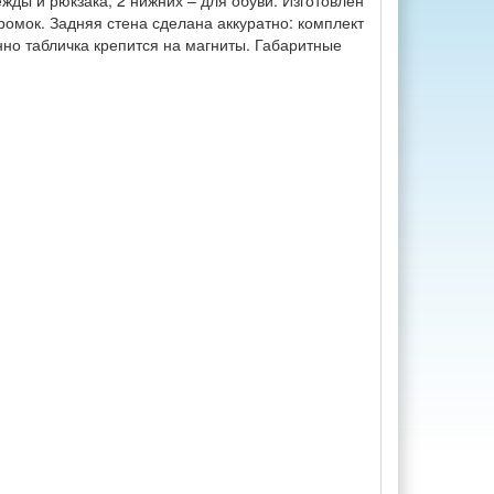
жды и рюкзака, 2 нижних – для обуви. Изготовлен
ромок. Задняя стена сделана аккуратно: комплект
но табличка крепится на магниты. Габаритные