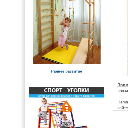
Урны, арки и ограждения
Детские лавки и столики
Паровозики и Машинки на
детскую площадку
Раннее развитие
Прим
разви
Напиш
сайте