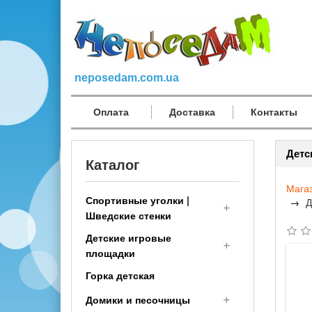
neposedam.com.ua
Оплата
Доставка
Контакты
Детс
Каталог
Мага
Спортивные уголки |
Д
Шведские стенки
Детские игровые
Спортивный комплекс
площадки
детям (малышам с 1 года)
Горка детская
Шведская стенка
Деревянные детские
Трансформер
площадки
Домики и песочницы