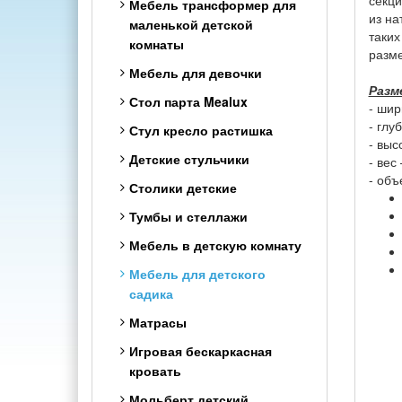
секци
Мебель трансформер для
из на
маленькой детской
таких
комнаты
разме
Мебель для девочки
Разм
Стол парта Mealux
- шир
- глу
Стул кресло растишка
- выс
Детские стульчики
- вес 
- объ
Столики детские
Тумбы и стеллажи
Мебель в детскую комнату
Мебель для детского
садика
Матрасы
Игровая бескаркасная
кровать
Мольберт детский