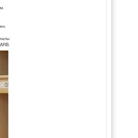
м.
ен.
риалы
CARB.