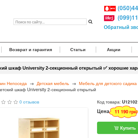
(050)4
(099)1
Обратный зв
Возврат и гарантия
Статьи
Акции
кий шкаф University 2-секционный открытый ✅ хорошие хар
зин Непоседа
Детская мебель
Мебель для детского садика
етский шкаф University 2-секционный открытый
0 отзывов
Код товара:
U12102
Цена
11 190 грн
Купить