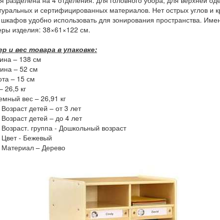
я разделена на 4 отделения: для головного убора, для верхней оде
туральных и сертифицированных материалов. Нет острых углов и к
 шкафов удобно использовать для зонирования пространства. Имен
ры изделия: 38×61×122 см.
ер и вес товара в упаковке:
ина – 138 см
бина – 52 см
ота – 15 см
– 26,5 кг
емный вес – 26,91 кг
Возраст детей – от 3 лет
Возраст детей – до 4 лет
Возраст. группа - Дошкольный возраст
Цвет - Бежевый
Материал – Дерево