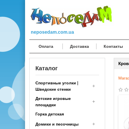
neposedam.com.ua
Оплата
Доставка
Контакты
Кров
Каталог
Мага
Спортивные уголки |
Шведские стенки
Детские игровые
Спортивный комплекс
площадки
детям (малышам с 1 года)
Горка детская
Шведская стенка
Деревянные детские
Трансформер
площадки
Домики и песочницы