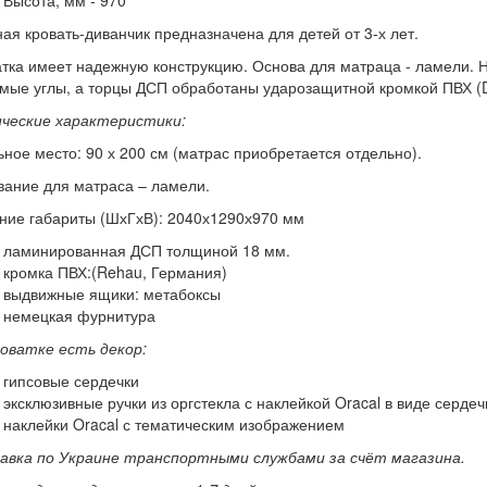
Высота, мм - 970
ая кровать-диванчик предназначена для детей от 3-х лет.
тка имеет надежную конструкцию. Основа для матраца - ламели. 
мые углы, а торцы ДСП обработаны ударозащитной кромкой ПВХ (D
ические характеристики:
ное место: 90 х 200 см (матрас приобретается отдельно).
ание для матраса – ламели.
ние габариты (ШхГхВ): 2040х1290х970 мм
ламинированная ДСП толщиной 18 мм.
кромка ПВХ:(Rehau, Германия)
выдвижные ящики: метабоксы
немецкая фурнитура
оватке есть декор:
гипсовые сердечки
эксклюзивные ручки из оргстекла с наклейкой Oracal в виде сердеч
наклейки Oracal с тематическим изображением
авка по Украине транспортными службами за счёт магазина.