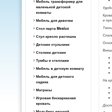
Мебель трансформер для
маленькой детской
Удобн
комнаты
Крова
и пря
Мебель для девочки
Техн
Стол парта Mealux
Спаль
Стул кресло растишка
Основ
Детские стульчики
Внеш
Столики детские
Тумбы и стеллажи
Мебель в детскую комнату
Мебель для детского
На кр
садика
Матрасы
Игровая бескаркасная
кровать
Дост
Мольберт детский