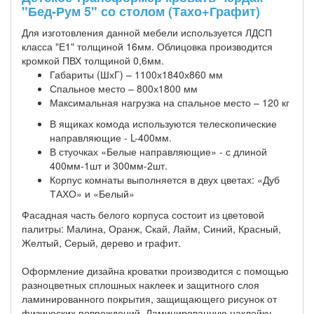
"Бед-Рум 5" со столом (Тахо+Графит)
Для изготовления данной мебели используется ЛДСП
класса "Е1" толщиной 16мм. Облицовка производится
кромкой ПВХ толщиной 0,6мм.
Габариты (ШхГ) – 1100х1840х860 мм
Спальное место – 800х1800 мм
Максимальная нагрузка на спальное место – 120 кг
В ящиках комода используются телескопические
направляющие - L-400мм.
В стуочках «Белые направляющие» - с длиной
400мм-1шт и 300мм-2шт.
Корпус комнаты выполняется в двух цветах: «Дуб
ТАХО» и «Белый»
Фасадная часть белого корпуса состоит из цветовой
палитры: Малина, Оранж, Скай, Лайм, Синий, Красный,
Желтый, Серый, дерево и графит.
Оформление дизайна кроватки производится с помощью
разноцветных сплошных наклеек и защитного слоя
ламинированного покрытия, защищающего рисунок от
физических повреждений. Ламинированную наклейку