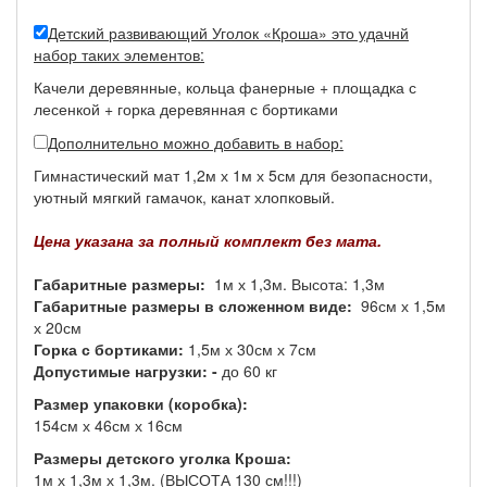
Детский развивающий Уголок «Кроша» это удачнй
набор таких элементов:
Качели деревянные, кольца фанерные + площадка с
лесенкой + горка деревянная с бортиками
Дополнительно можно добавить в набор:
Гимнастический мат
1,2м х 1м х 5см для безопасности,
уютный мягкий гамачок, канат хлопковый.
Цена указана за полный комплект без мата.
Габаритные размеры:
1м х 1,3м. Высота: 1,3м
Габаритные размеры в сложенном виде:
96см х 1,5м
х 20см
Горка с бортиками:
1,5м х 30см х 7см
Допустимые нагрузки: -
до 60 кг
Размер упаковки (коробка):
154см х 46см х 16см
Размеры детского уголка Кроша:
1м х 1,3м х 1,3м. (ВЫСОТА 130 см!!!)