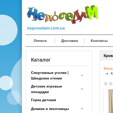
neposedam.com.ua
Оплата
Доставка
Контакты
Кров
Каталог
Мага
Спортивные уголки |
К
Шведские стенки
Детские игровые
Спортивный комплекс
площадки
детям (малышам с 1 года)
Горка детская
Шведская стенка
Деревянные детские
Трансформер
площадки
Домики и песочницы