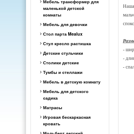
Мебель трансформер для
Наша 
маленькой детской
комнаты
мальч
споко
Мебель для девочки
Стол парта Mealux
Разм
Стул кресло растишка
- шир
Детские стульчики
- дли
Столики детские
- спа
Тумбы и стеллажи
Мебель в детскую комнату
Мебель для детского
садика
Матрасы
Игровая бескаркасная
кровать
Мольберт детский