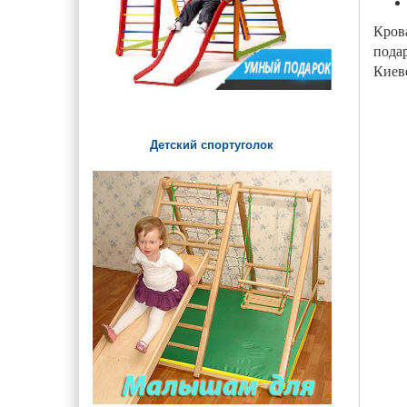
Крова
подар
Киев
Детский спортуголок