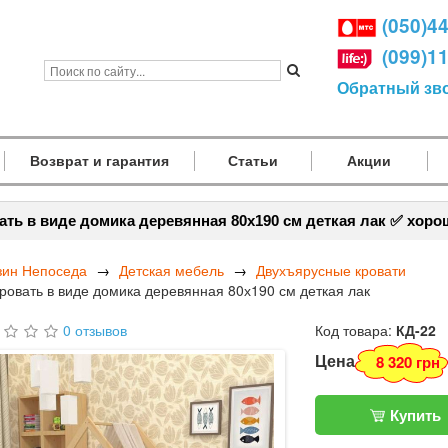
(050)4
(099)1
Обратный зв
Возврат и гарантия
Статьи
Акции
ать в виде домика деревянная 80х190 см деткая лак ✅ хоро
зин Непоседа
Детская мебель
Двухъярусные кровати
ровать в виде домика деревянная 80х190 см деткая лак
0 отзывов
Код товара:
КД-22
Цена
8 320 грн
Купить