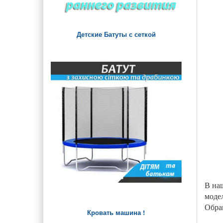
Детские Батуты с сеткой
В на
модел
Обра
Кровать машина !