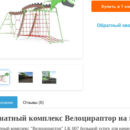
Купить в 1 кл
Обратный зв
исание
Отзывы (0)
натный комплекс Велоцираптор на
тный комплекс "Велоцираптор" LK 007 большой успех для начи