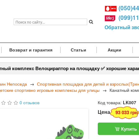
(050)4
(099)1
Обратный зв
Возврат и гарантия
Статьи
Акции
тный комплекс Велоцираптор на площадку ✅ хорошие хара
зин Непоседа
Спортивная площадка для детей и взрослых|Тр
етские спортивно игровые комплексы для улицы
Канатный ком
0 отзывов
Код товара:
LK007
Цена
93 033 грн
Купить