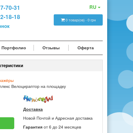
47-70-31
RU
12-18-18
0 товар(ов) - 0 грн
онок
Портфолио
Отзывы
Оферта
ктеристики
енажёры
плекс Велоцираптор на площадку
Доставка
Новой Почтой и Адресная доставка
Гарантия
от 6 до 24 месяцев