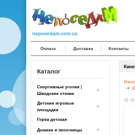
neposedam.com.ua
Оплата
Доставка
Контакты
Кана
Каталог
Мага
Спортивные уголки |
Д
Шведские стенки
Детские игровые
Спортивный комплекс
площадки
детям (малышам с 1 года)
Горка детская
Шведская стенка
Деревянные детские
Трансформер
площадки
Домики и песочницы