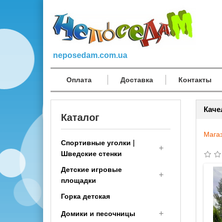
neposedam.com.ua
Оплата
Доставка
Контакты
Каче
Каталог
Мага
Спортивные уголки |
Шведские стенки
Детские игровые
Спортивный комплекс
площадки
детям (малышам с 1 года)
Горка детская
Шведская стенка
Деревянные детские
Трансформер
площадки
Домики и песочницы