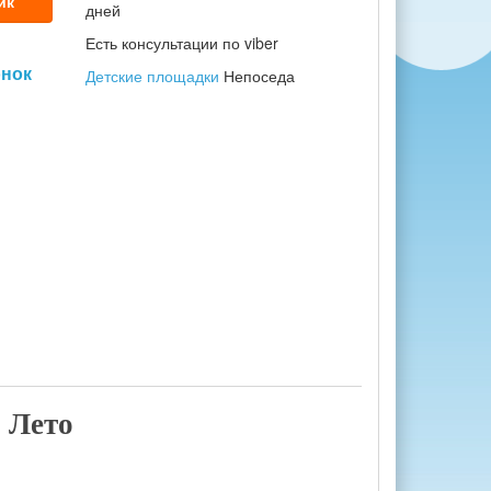
ик
дней
Есть консультации по viber
онок
Детские площадки
Непоседа
 Лето