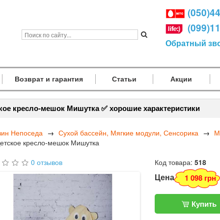
(050)4
(099)1
Обратный зв
Возврат и гарантия
Статьи
Акции
кое кресло-мешок Мишутка ✅ хорошие характеристики
зин Непоседа
Сухой бассейн, Мягкие модули, Сенсорика
М
етское кресло-мешок Мишутка
0 отзывов
Код товара:
518
Цена
1 098 грн
Купить