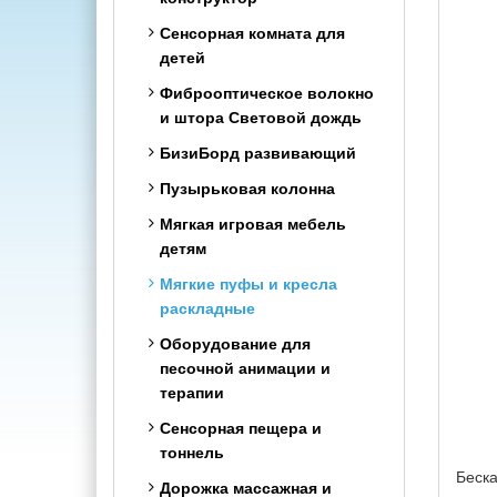
Мебель трансформер для
переносные
маленькой детской
Сенсорная комната для
комнаты
Боксерские груши
детей
Мебель для девочки
Настольный футбол и
Фиброоптическое волокно
хоккей
и штора Световой дождь
Стол парта Mealux
Скалодромы детские
БизиБорд развивающий
Стул кресло растишка
Пузырьковая колонна
Детские стульчики
Мягкая игровая мебель
Столики детские
детям
Тумбы и стеллажи
Мягкие пуфы и кресла
Мебель в детскую комнату
раскладные
Мебель для детского
Оборудование для
садика
песочной анимации и
терапии
Матрасы
Сенсорная пещера и
Игровая бескаркасная
тоннель
кровать
Беска
Дорожка массажная и
Мольберт детский