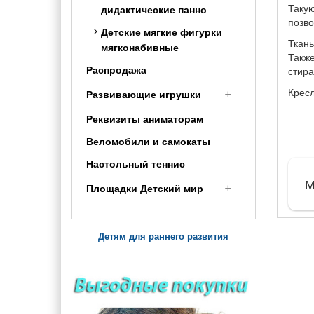
Такую
дидактические панно
Постельное бельё
позво
Детские мягкие фигурки
Ткань
мягконабивные
Также
Распродажа
стир
Крес
Развивающие игрушки
Реквизиты аниматорам
Развивающие игровые
центры
Веломобили и самокаты
Игрушки для мальчиков
Настольный теннис
Интересные игрушки
М
Площадки Детский мир
Детские качели уличные
Карусели детские на
Детям для раннего развития
площадку
Детские Игровые площадки
во двор
Качели Балансир для детей