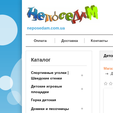
neposedam.com.ua
Оплата
Доставка
Контакты
Детс
Каталог
Мага
Спортивные уголки |
Д
Шведские стенки
Детские игровые
Спортивный комплекс
площадки
детям (малышам с 1 года)
Горка детская
Шведская стенка
Деревянные детские
Трансформер
площадки
Домики и песочницы