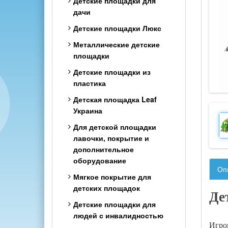
Шведские стенки детские
Детские площадки для
Классика из дерева
дачи
Шведская стенка Комби
Детские площадки Люкс
(2в1) с сеткой
Металлические детские
Детские спортивные
площадки
комплексы с рукоходом
Детские площадки из
Шведская стенка детская
пластика
цветная
Детская площадка Leaf
Тренажер для
Украина
кинезитерапии
Для детской площадки
лавочки, покрытие и
дополнительное
оборудование
Оп
Мягкое покрытие для
детских площадок
Де
Детские площадки для
людей с инвалидностью
Игров