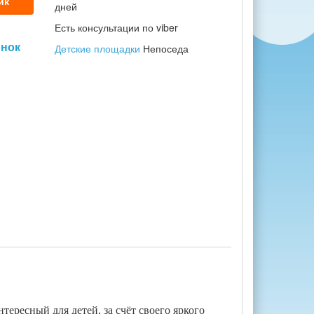
ик
дней
Есть консультации по viber
онок
Детские площадки
Непоседа
ересный для детей, за счёт своего яркого