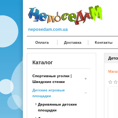
neposedam.com.ua
Оплата
Доставка
Контакты
Детс
Каталог
Мага
Спортивные уголки |
Шведские стенки
Детские игровые
Спортивный комплекс
площадки
детям (малышам с 1 года)
Шведская стенка
Деревянные детские
Трансформер
площадки